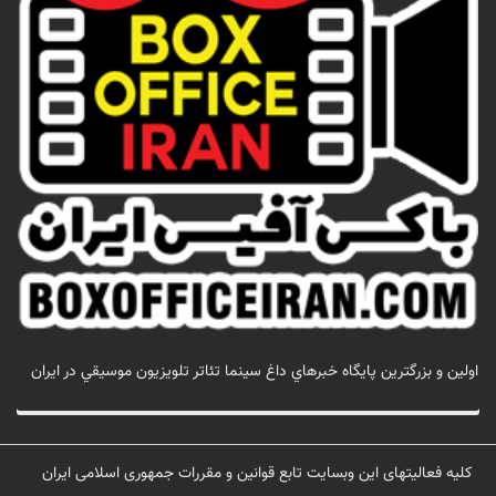
اولين و بزرگترين پايگاه خبرهاي داغ سينما تئاتر تلويزيون موسيقي در ايران
تماس با ما
کلیه فعالیتهای این وبسایت تابع قوانین و مقررات جمهوری اسلامی ایران