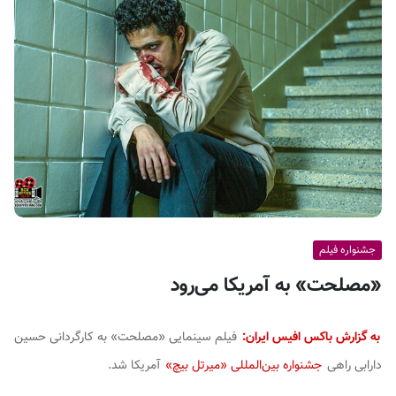
ف
ی
س
ا
ی
ر
ا
ن
جشنواره فیلم
«مصلحت» به آمریکا می‌رود
به گزارش باکس افیس ایران:
فیلم سینمایی «مصلحت» به کارگردانی حسین
دارابی راهی
جشنواره بین‌المللی «میرتل بیچ»
آمریکا شد.