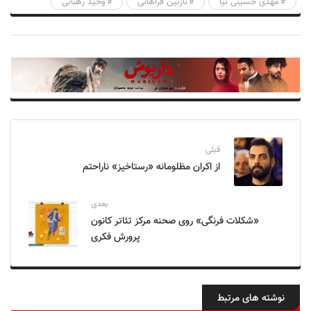
مهدی حسینی نیا
نازنین فراهانی
وحید رهبانی
قبلی
از اکران مظلومانه «رستاخیز» ناراحتم
بعدی
«شکلات فرنگی» روی صحنه مرکز تئاتر کانون
پرورش فکری
نوشته های مرتبط