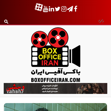
ب
ا
ک
س
آ