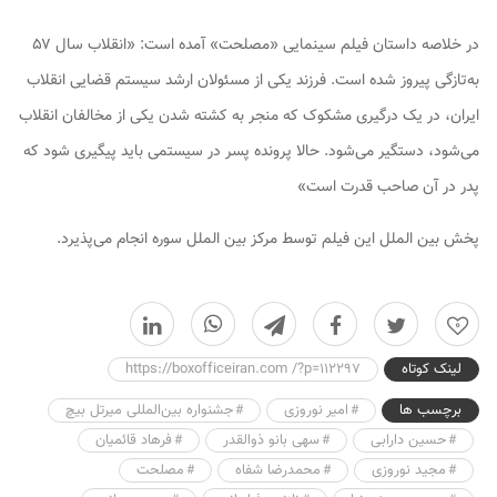
در خلاصه داستان فیلم سینمایی «مصلحت» آمده است: «انقلاب سال ۵۷
به‌تازگی پیروز شده است‌. فرزند یکی از مسئولان ارشد سیستم قضایی انقلاب
ایران، در یک درگیری مشکوک که منجر به کشته شدن یکی از مخالفان انقلاب
می‌شود، دستگیر می‌شود. حالا پرونده پسر در سیستمی باید پیگیری شود که
پدر در آن صاحب قدرت است»
پخش بین الملل این فیلم توسط مرکز بین الملل سوره انجام می‌پذیرد.
0
لینک کوتاه
https://boxofficeiran.com /?p=112297
برچسب ها
امیر نوروزی
جشنواره بین‌المللی میرتل بیچ
حسین دارابی
سهی بانو ذوالقدر
فرهاد قائمیان
مجید نوروزی
محمدرضا شفاه
مصلحت