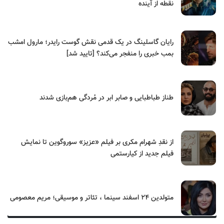
نقطه از آینده
رایان گاسلینگ در یک قدمی نقش گوست رایدر؛ مارول امشب
بمب خبری را منفجر می‌کند؟ [تایید شد]
طناز طباطبایی و صابر ابر در مُردگی هم‌بازی شدند
از نقدِ شهرام مکری بر فیلم «عزیز» سوروگوین تا نمایش
فیلم جدید از کیارستمی
متولدین ۲۴ اسفند سینما ، تئاتر و موسیقی؛ مریم معصومی