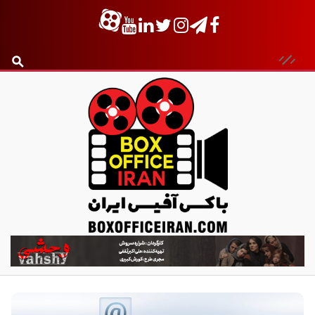
ب
ا
ک
س
آ