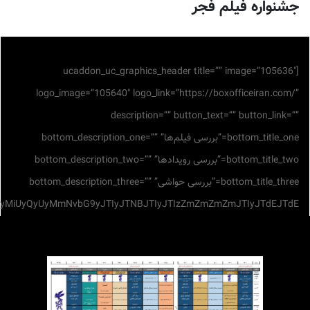
uc_fonts_data=”JTdCJTIyYm90dG9tX2Rlc2NyaXB0aW9uX29uZSUyM