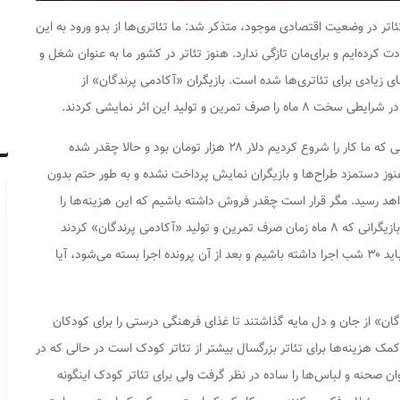
اتر در وضعیت اقتصادی موجود، متذکر شد: ما تئاتری‌ها از بدو ورود به این
رده‌ایم و برای‌مان تازگی ندارد. هنوز تئاتر در کشور ما به عنوان شغل و
زیادی برای تئاتری‌ها شده است. بازیگران «آکادمی پرندگان» از
 تولید این اثر نمایشی کردند.
این هنرمند عرصه تئاتر کودک و نوجوان، تأکید کرد: زمانی که ما کار را شروع کردیم دلار ۲۸ هزار تومان بود و حالا چقدر شده
ش شده و هنوز دستمزد طراح‌ها و بازیگران نمایش پرداخت نشده و به طور حتم بدون
۱۰۰ میلیون تومان هم خواهد رسید. مگر قرار است چقدر فروش داشته باشیم که این هزینه‌ها را
تأمین کنیم؟ این روند کفاف هیچ چیزی را نمی‌دهد. آیا بازیگرانی که ۸ ماه زمان صرف تمرین و تولید «آکادمی پرندگان» کردند
خانواده، هزینه‌های جاری و خورد و خوراک نداشتند؟ ما باید ۳۰ شب اجرا داشته باشیم و بعد از آن پرونده اجرا بسته می‌شود، آیا
گان» از جان و دل مایه گذاشتند تا غذای فرهنگی درستی را برای کودکان
 کمک هزینه‌ها برای تئاتر بزرگسال بیشتر از تئاتر کودک است در حالی که در
ان صحنه و لباس‌ها را ساده در نظر گرفت ولی برای تئاتر کودک اینگونه