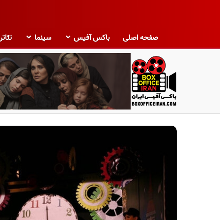
صفحه اصلی
باکس آفیس
سینما
تئاتر
ب
ا
ک
س
آ
ف
ی
س
ا
ی