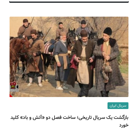
ف
ی
س
ا
ی
ر
ا
ن
سریال ایران
بازگشت یک سریال تاریخی؛ ساخت فصل دو «آتش و باد» کلید
خورد