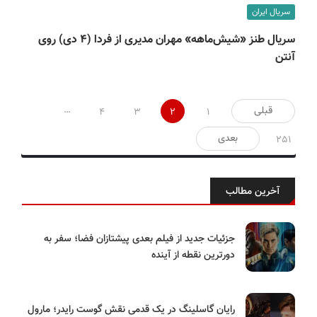
سریال ایران
سریال طنز «شیش‌ماهه» مهران مدیری از فردا (۴ دی) روی
آنتن
صفحه‌بندی
…
قبلی
4
3
2
1
نوشته‌ها
بعدی
251
آخرین مطالب
جزئیات جدید از فیلم بعدی پیشتازان فضا؛ سفر به
دورترین نقطه از آینده
رایان گاسلینگ در یک قدمی نقش گوست رایدر؛ مارول