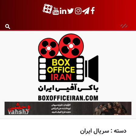
ب
ا
ک
س
دسته :
سریال ایران
آ