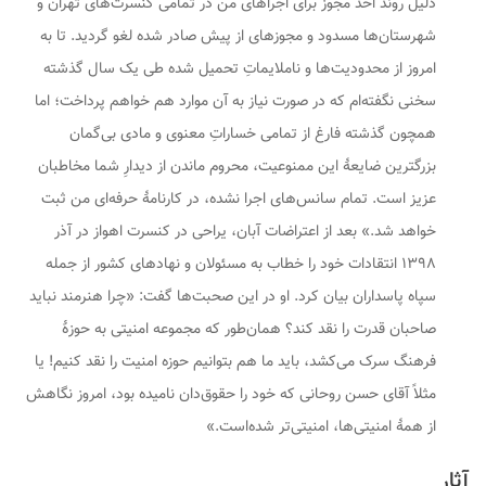
دلیل روند اخذ مجوز برای اجراهای من در تمامی کنسرت‌های تهران و
شهرستان‌ها مسدود و مجوزهای از پیش صادر شده لغو گردید. تا به
امروز از محدودیت‌ها و ناملایماتِ تحمیل شده طی یک سال گذشته
سخنی نگفته‌ام که در صورت نیاز به آن موارد هم خواهم پرداخت؛ اما
همچون گذشته فارغ از تمامی خساراتِ معنوی و مادی بی‌گمان
بزرگترین ضایعهٔ این ممنوعیت، محروم ماندن از دیدارِ شما مخاطبان
عزیز است. تمام سانس‌های اجرا نشده، در کارنامهٔ حرفه‌ای من ثبت
خواهد شد.» بعد از اعتراضات آبان، یراحی در کنسرت اهواز در آذر
۱۳۹۸ انتقادات خود را خطاب به مسئولان و نهادهای کشور از جمله
سپاه پاسداران بیان کرد. او در این صحبت‌ها گفت: «چرا هنرمند نباید
صاحبان قدرت را نقد کند؟ همان‌طور که مجموعه امنیتی به حوزهٔ
فرهنگ سرک می‌کشد، باید ما هم بتوانیم حوزه امنیت را نقد کنیم! یا
مثلاً آقای حسن روحانی که خود را حقوق‌دان نامیده بود، امروز نگاهش
از همهٔ امنیتی‌ها، امنیتی‌تر شده‌است.»
آثار