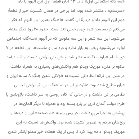
«سه‌گانه اجتماعی اول» داد. ۲۳ آبان قطعهٔ اول این آلبوم با نام
«سرسام» ، منتشر شده بود، اما یراحی در همان کنسرت خبر از قطعهٔ
دوم این آلبوم داد و دربارهٔ آن گفت: «آهنگ بعدی این آلبوم که فکر
می‌کنم دردسرساز شود چون خیلی تند است، حدود ۲۰ روز دیگر منتشر
می‌شود. این سه شعر و این سه ملودی که در آلبوم «سه‌گانه اجتماعی
اول» می‌شنوید ربطی به بازار ندارد و درد من و ماست». این قطعه در ۷
دی با نام «پاره سنگ» منتشر شد. پیش‌بینی یراحی درست از آب درآمد.
علاوه بر متن، موزیک ویدئو هم واکنش‌های بسیاری به همراه داشت.
در متن این ترانه انتقاداتی نسبت به طولانی شدن جنگ ۸ ساله ایران و
عراق مطرح شده بود، علاوه بر آن در نماهنگ این اثر یراحی لباسی
نظامی بر تن داشت و در حالی که کلاه روسی به سر داشت، بازوبندی با
طرح دولت آلمان نازی بر بازو بسته بود و همراه با دیگر المان‌ها در
پوشش به اجرا می‌پرداخت، در پس زمینه هم صحنه‌هایی از دردها و
رنج‌های مردم به تصویر کشیده شده بود. واکنش‌ها نسبت به این
موزیک ویدئو ادامه پیدا کرد تا پس از یک هفته، خبر ممنوع‌الکار شدن