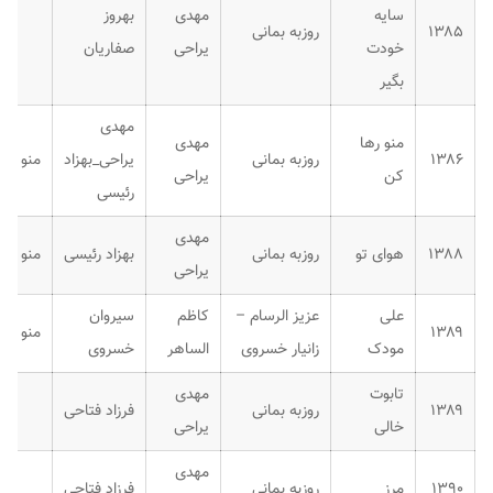
سایه
مهدی
بهروز
۱۳۸۵
روزبه بمانی
خودت
یراحی
صفاریان
بگیر
مهدی
منو رها
مهدی
۱۳۸۶
روزبه بمانی
یراحی_بهزاد
منو ره
کن
یراحی
رئیسی
مهدی
۱۳۸۸
هوای تو
روزبه بمانی
بهزاد رئیسی
منو ره
یراحی
علی
عزیز الرسام –
کاظم
سیروان
۱۳۸۹
منو ره
مودک
زانیار خسروی
الساهر
خسروی
تابوت
مهدی
۱۳۸۹
روزبه بمانی
فرزاد فتاحی
خالی
یراحی
مهدی
۱۳۹۰
مرز
روزبه بمانی
فرزاد فتاحی