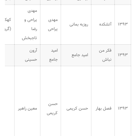
مهدی
مهدی
یراحی و
کهکشان
۱۳۹۳
آتشکده
روزبه بمانی
یراحی
رضا
(گروهی
تاجبخش
فکر من
امید
آرون
۱۳۹۳
امید جامع
نباش
جامع
حسینی
حسن
۱۳۹۳
فصل بهار
حسن کریمی
معین راهیر
کریمی