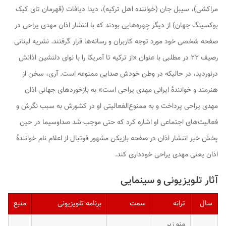
مراکشی)، سیبل جان (خواننده اهل ترکیه)، دیدا دیافات (قهرمان تای کیک
بوکسینگ جهان) از دیگر چهره‌هایی بودند که با انتشار اذان مهدی یراحی در
صفحه شخصی خود مورد توجه کاربران و رسانه‌ها قرار گرفتند. نشریه لبنانی
رصیف ۲۲ در مطلبی با عنوان «از ترکیه تا آمریکا را با نوای دلنشین اذانش
درنوردید، در حالیکه در وطن خودش صدایی ممنوعه است. آری، سخن از
هنرمند و خوانندهٔ ایرانی مهدی یراحی است» به بازخوردهای جهانی اذان
مهدی یراحی پرداخت و به ممنوع‌الفعالیتی او در کشورش به سبب نگرش و
فعالیت‌های اجتماعی او اشاره کرد که حتی موجب شد صداوسیما در حین
پخش خبر انتشار اذان در صفحه بازیکن مشهور فوتبال از اعلام نام خوانندهٔ
اذان یعنی مهدی یراحی خودداری کند.
آثار تلویزیونی و سینمایی
سال
ترانه
سمت
برنامه تلویزیونی
منبع
منو زیر