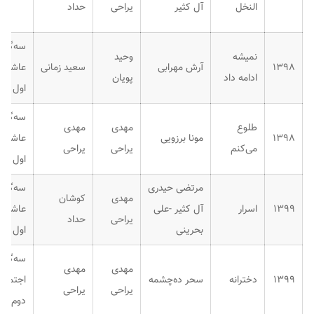
النخل
آل کثیر
یراحی
حداد
سه‌گانه
نمیشه
وحید
۱۳۹۸
آرش مهرابی
سعید زمانی
عاشقان
ادامه داد
پویان
اول
سه‌گانه
طلوع
مهدی
مهدی
۱۳۹۸
مونا برزویی
عاشقان
می‌کنم
یراحی
یراحی
اول
مرتضی حیدری
سه‌گانه
مهدی
کوشان
۱۳۹۹
اسرار
آل کثیر -علی
عاشقان
یراحی
حداد
بحرینی
اول
سه‌گانه
مهدی
مهدی
۱۳۹۹
دخترانه
سحر ده‌چشمه
اجتماع
یراحی
یراحی
دوم