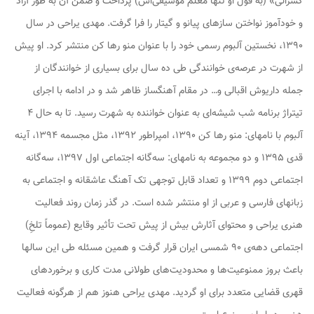
کسرائی» (به قول او تنها معلم موسیقی‌اش) پرداخت و ضمن آن به طور آزاد
و خود‌آموز نواختن سازهای پیانو و گیتار را فرا گرفت. مهدی یراحی در سال
۱۳۹۰، نخستین آلبوم رسمی خود را با عنوان منو رها کن منتشر کرد. او پیش
از شهرت در عرصه‌ی خوانندگی طی ده سال برای بسیاری از خوانندگان از
جمله داریوش اقبالی و… در مقام آهنگساز ظاهر شد و در ادامه با اجرای
تیتراژ برنامه شب شیشه‌ای به عنوان خواننده به شهرت رسید. تا به حال ۴
آلبوم با نامهای: منو رها کن ۱۳۹۰، امپراطور ۱۳۹۲، مثل مجسمه ۱۳۹۴، آینه
قدی ۱۳۹۵ و دو مجموعه به نامهای: سه‌گانه اجتماعی اول ۱۳۹۷، سه‌گانه
اجتماعی دوم ۱۳۹۹ و تعداد قابل توجهی تک آهنگ عاشقانه و اجتماعی به
زبانهای فارسی و عربی از او منتشر شده است. در گذر زمان روند فعالیت
هنری یراحی و محتوای آثارش بیش از پیش تحت‌ تأثیر وقایع (عموماً تلخِ)
اجتماعی دهه‌ی ۹۰ شمسی ایران قرار گرفت و همین مسئله طی این سالها
باعث بروز ممنوعیت‌ها و محدودیت‌های طولانی‌‌ مدت کاری و برخوردهای
قهری قضایی متعدد برای او گردید. مهدی یراحی هنوز هم از هرگونه فعالیت