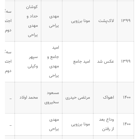
کوشان
سه‌گانه
مهدی
حداد و
۱۳۹۹
لاک‌پشت
مونا برزویی
اجتماع
یراحی
مهدی
دوم
یراحی
امید
سه‌گانه
جامع و
سپهر
۱۳۹۹
عکس شد
امید جامع
اجتماع
مهدی
وکیلی
دوم
یراحی
مسعود
۱۴۰۰
اهواک
مرتضی حیدری
محمد اولاد
_
سخیروی
وداع بعد
مهدی
۱۴۰۰
مونا برزویی
_
از رفتن
یراحی