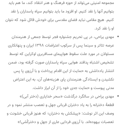
مجموعه امنیتی می‌تواند از حوزه فرهنگ و هنر انتقاد کند، ما هم باید
بتوانیم آنها را نقد کنیم. او افزود ما باید بتوانیم سپاه پاسداران را نقد
کنیم. هیچ مقامی نباید فضای مقدسی برای خودش قائل شود که نتوان
او را نقد کرد.
مهدی یراحی، در پی تحریم جشنواره فجر توسط جمعی از هنرمندان
عرصه تئاتر و سینما پس از سرکوب اعتراضات ۱۳۹۸ ایران و پنهانکاری
مسئولان در مورد علت سقوط هواپیمای مسافربری اوکراین که توسط
تشخیص اشتباه پدافند هوایی سپاه پاسداران صورت گرفته بود، ضمن
انتشار یادداشتی به حمایت از این اقدام پرداخت و با آرزوی پا پس
نکشیدن و ایستادگی هنرمندان پای هزینه‌های آن، به این اعتراض
مدنی پیوست و حمایت جدی خود را از آن ابراز داشت.
مهدی یراحی در سالگرد درگذشت «سحر خدایاری (دختر آبی)»
قطعهٔ دخترانه را به یاد دختران قربانی جهل و تعصب منتشر نمود و در
وصف این اثر نوشت: «پیشکش به دختران؛ که هنوز قربانی خشونت و
تعصبات بیهوده‌اند. با آرزوی فردایی عاری از جهل و دخترکُشی!»