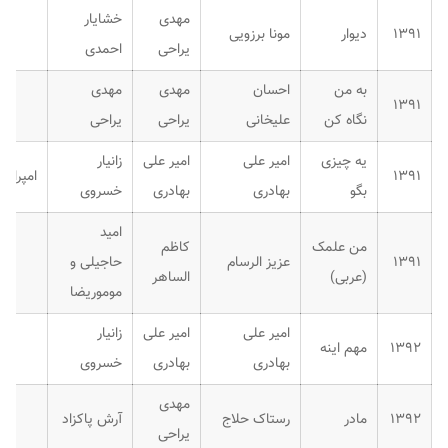
مهدی
خشایار
۱۳۹۱
دیوار
مونا برزویی
یراحی
احمدی
به من
احسان
مهدی
مهدی
۱۳۹۱
نگاه کن
علیخانی
یراحی
یراحی
یه چیزی
امیر علی
امیر علی
زانیار
۱۳۹۱
امپراتور
بگو
بهادری
بهادری
خسروی
امید
من علمک
کاظم
۱۳۹۱
عزیز الرسام
حاجیلی و
(عربی)
الساهر
موموریضا
امیر علی
امیر علی
زانیار
۱۳۹۲
مهم اینه
بهادری
بهادری
خسروی
مهدی
۱۳۹۲
مادر
رستاک حلاج
آرش پاکزاد
یراحی