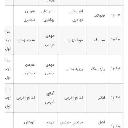
امیر علی
امیر علی
هومن
۱۳۹۷
صورتک
بهادری
بهادری
نامداری
سه‌گانه
مهدی
۱۳۹۷
سرسام
مونا برزویی
سعید زمانی
اجتماع
یراحی
اول
سه‌گانه
مهدی
هومن
۱۳۹۷
پاره‌سنگ
روزبه بمانی
اجتماع
یراحی
نامداری
اول
سه‌گانه
آمانج
۱۳۹۷
انکار
آمانج آذرمی
آمانج آذرمی
اجتماع
آذرمی
اول
اهل
مرتضی حیدری
مهدی
کوشان
۱۳۹۸