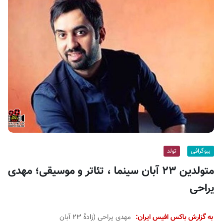
ف
ی
س
ا
ی
ر
ا
ن
بیوگرافی
تولد
متولدین ۲۳ آبان سینما ، تئاتر و موسیقی؛ مهدی
یراحی
به گزارش باکس افیس ایران:
مهدی یراحی (زادهٔ ۲۳ آبان