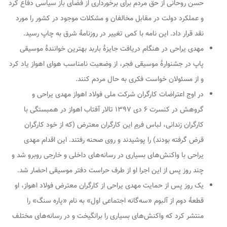
حسن روحانی از حق مردم برای برخورداری از فضای باز سیاسی دفاع کرد
و عملکرد دولت در مقابل مخالفان و مشکلات موجود در کشور را مورد
نقد قرار داد. این نامه با کمی تغییر در روزنامهٔ شرق به چاپ رسید.
مهدی یراحی در هنگام دریافت جایزهٔ باربد بهترین خوانندهٔ موسیقی
پاپ در جشنوارهٔ موسیقی فجر، از وضعیت نامناسب هوای اهواز یاد کرد
و از مسئولان خواست فکری به حال مردم کنند.
در اوج اعتراضات کارگران شرکت ملی فولاد اهواز مهدی یراحی و
گروهش در کنسرت ۶ دی ۱۳۹۷ تالار آفتاب اهواز در همبستگی با
کارگران زندانی، لباس فرمِ این کارگران معترض (که از خود کارگران
قرض گرفته بودند) را پوشیدند و روی صحنه رفتند. این اقدام مهدی
یراحی با واکنش‌های بسیاری در رسانه‌های داخلی و خارجی روبرو شد و
چند روز پس از این اجرا او از طرف حراست دفتر موسیقی احضار شد.
یک روز پس از حمایت مهدی یراحی از کارگران معترض فولاد اهواز، او
قطعهٔ دوم از آلبوم «سه‌گانه اجتماعی اول» به نام «پاره سنگ» را
منتشر کرد که واکنش‌های بسیاری را برانگیخت و در رسانه‌های مختلف