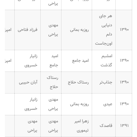
یراحی
هر جای
دنیایی
مهدی
۱۳۹۰
روزبه بمانی
فرزاد فتاحی
امپراتور
دلم
یراحی
اون‌جاست
امشبم
امید
زانیار
۱۳۹۰
امید جامع
امپراتور
گذشت
جامع
خسروی
رستاک
۱۳۹۰
جذاب‌تر
رستاک حلاج
آبان حبیبی
حلاج
مهدی
زانیار
۱۳۹۰
عیدی
روزبه بمانی
یراحی
خسروی
زهرا امیر
مهدی
مهدی
۱۳۹۱
قاصدک
تیموری
یراحی
یراحی