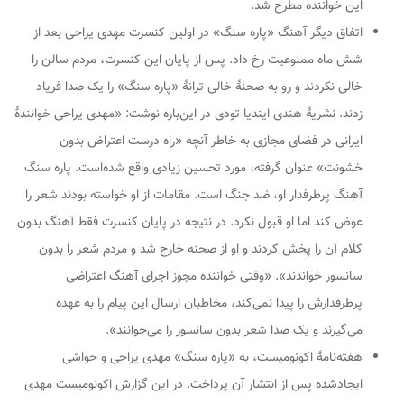
این خواننده مطرح شد.
اتفاق دیگر آهنگ «پاره سنگ» در اولین کنسرت مهدی یراحی بعد از
شش ماه ممنوعیت رخ داد. پس از پایان این کنسرت، مردم سالن را
خالی نکردند و رو به صحنهٔ خالی ترانهٔ «پاره سنگ» را یک صدا فریاد
زدند. نشریهٔ هندی ایندیا تودی در این‌باره نوشت: «مهدی یراحی خوانندهٔ
ایرانی در فضای مجازی به خاطر آنچه «راه درست اعتراض بدون
خشونت» عنوان گرفته، مورد تحسین زیادی واقع شده‌است. پاره سنگ
آهنگ پرطرفدار او، ضد جنگ است. مقامات از او خواسته بودند شعر را
عوض کند اما او قبول نکرد. در نتیجه در پایان کنسرت فقط آهنگ بدون
کلام آن را پخش کردند و او از صحنه خارج شد و مردم شعر را بدون
سانسور خواندند». «وقتی خواننده مجوز اجرای آهنگ اعتراضی
پرطرفدارش را پیدا نمی‌کند، مخاطبان ارسال این پیام را به عهده
می‌گیرند و یک صدا شعر بدون سانسور را می‌خوانند».
هفته‌نامهٔ اکونومیست، به «پاره سنگ» مهدی یراحی و حواشی
ایجادشده پس از انتشار آن پرداخت. در این گزارش اکونومیست مهدی