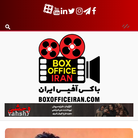
ب
ا
ک
س
آ