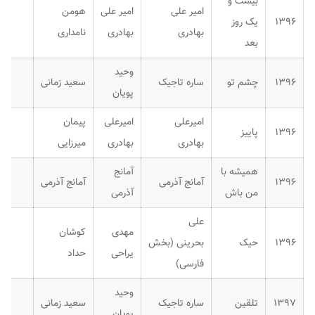
بیست و
امیر علی
امیر علی
هومن
۱۳۹۶
یک روز
بهادری
بهادری
نامداری
بعد
وحید
۱۳۹۶
چشم تو
ساره تاجیک
سعید زمانی
پویان
امیرعلی
امیرعلی
پیمان
۱۳۹۶
پاییز
بهادری
بهادری
میرزایی
همیشه با
آمانج
۱۳۹۶
آمانج آذرمی
آمانج آذرمی
من باش
آذرمی
علی
مهدی
کوشان
۱۳۹۶
حیک
بحرینی (بخش
یراحی
حداد
فارسی)
وحید
۱۳۹۷
تلقین
ساره تاجیک
سعید زمانی
پویان