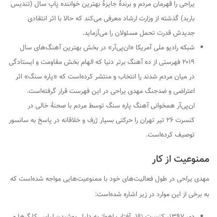
یراحی را قهرمان مردم و برندهٔ جایزهٔ بهترین خواننده پاپ سال (تندیس
باربد) گذشته از وزارت ارشاد معرفی می‌کند که حالا با اثر انتقادی
جدیدش قدرت تحمل مسئولان را می‌آزماید.
شبکه رادیو ملی آمریکا «ان‌پی‌آر» در بخش بهترین آهنگ‌های سال
۲۰۱۹ فهرستی از ده آهنگ برتر دنیا که الهام بخش مقاومت و ایستادگی
در میان مردم شدند را انتخاب و منتشر کرده‌است که «پاره سنگ» اثر
اعتراضی و ضدجنگ مهدی یراحی در این فهرست قرار گرفته‌است.
ان‌پی‌آر همخوانی آهنگ پاره سنگ توسط مردم با صحنهٔ خالی در
کنسرت ۲۶ تیر تهران را حرکتی بسیار ژرف و خلاقانه در پاسخ به سانسور
توصیف کرده‌است.
ممنوعیت از کار
مهدی یراحی در طول فعالیت‌های خود با ممنوعیت‌هایی مواجه شده‌است که
به برخی از این موارد در زیر اشاره شده‌است:
دی ۱۳۹۷، کنسرت تالار آفتاب اهواز به دلیل پوشیدن لباس کارگرها و