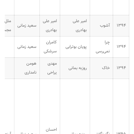
امیر علی
امیر علی
مثل
۱۳۹۴
آشوب
سعید زمانی
بهادری
بهادری
مجسمه
چرا
کامران
۱۳۹۴
پویان بوترابی
سعید زمانی
نمی‌رسی
سرشکی
مهدی
هومن
۱۳۹۴
خاک
روزبه بمانی
یراحی
نامداری
احسان