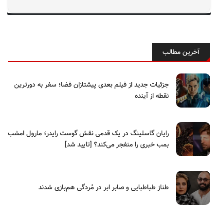
آخرین مطالب
جزئیات جدید از فیلم بعدی پیشتازان فضا؛ سفر به دورترین
نقطه از آینده
رایان گاسلینگ در یک قدمی نقش گوست رایدر؛ مارول امشب
بمب خبری را منفجر می‌کند؟ [تایید شد]
طناز طباطبایی و صابر ابر در مُردگی هم‌بازی شدند