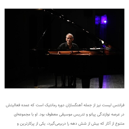
فرانتس لیست نیز از جمله آهنگسازان دوره رمانتیک است که عمده فعالیتش
در عرصه نوازندگی پیانو و تدریس موسیقی معطوف بود. او با مجموعه‌ای
متنوع از آثار که بیش از شش دهه را دربرمی‌گیرد، یکی از پرکارترین و