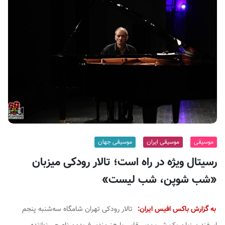
ف
ی
س
ا
ی
ر
ا
ن
موسیقی
موسیقی ایران
موسیقی جهان
رسیتال ویژه در راه است؛ تالار رودکی میزبان
«شب شوپن، شب لیست»
به گزارش باکس افیس ایران:
تالار رودکی تهران شامگاه سه‌شنبه پنجم