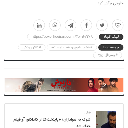
خارجی برگزار کرد.
0
لینک کوتاه
https://boxofficeiran.com /?p=167208
برچسب ها
«شب شوپن، شب لیست»
تالار رودکی
رسیتال ویژه
قبلی
شوک به هواداران؛ «پایتخت۶» از کنداکتور آی‌فیلم
حذف شد