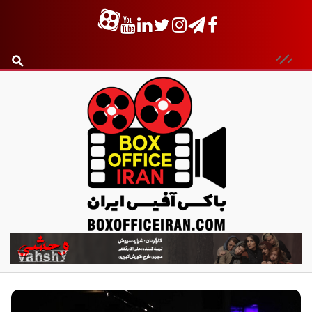
ب
ا
ک
س
آ