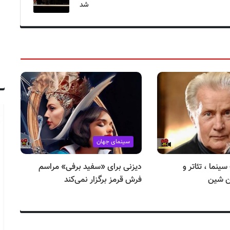
شد
سینمای جهان
 ۳ اوت سینما ، تئاتر و
دیزنی برای «سفید برفی» مراسم
ن شین
فرش قرمز برگزار نمی‌کند
می