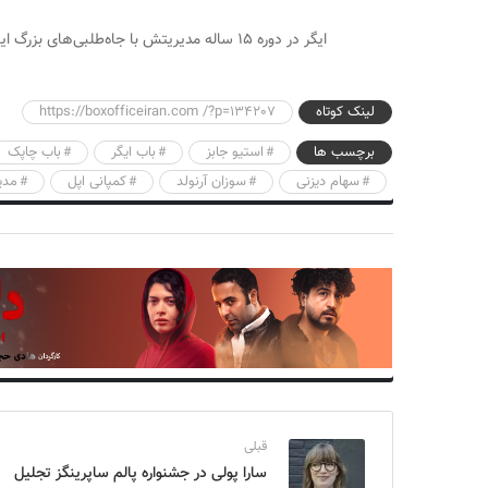
ایگر در دوره ۱۵ ساله مدیریتش با جاه‌طلبی‌های بزرگ این کمپانی را دگرگون کرده بود.
لینک کوتاه
https://boxofficeiran.com /?p=134207
برچسب ها
استیو جابز
باب ایگر
باب چاپک
سهام دیزنی
سوزان آرنولد
کمپانی اپل
مدی
قبلی
سارا پولی در جشنواره پالم ساپرینگز تجلیل