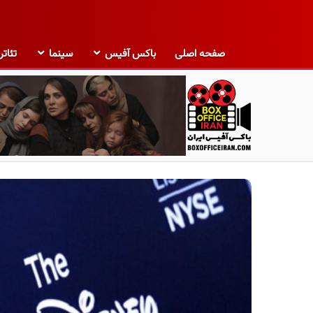
صفحه اصلی
باکس آفیس
سینما
تئاتر
ب
ا
ک
س
آ
ف
ی
س
ا
ی