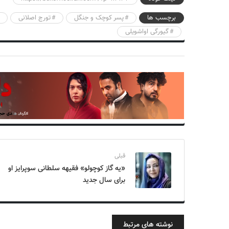
برچسب ها
پسر کوچک و جنگل
تورج اصلانی
گیورگی اواشویلی
قبلی
«یه گاز کوچولو» فقیهه سلطانی سوپرایز او
برای سال جدید
نوشته های مرتبط