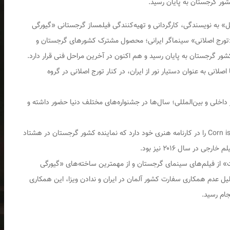
شور گرجستان به پایان رسید.
به نویسندگی، کارگردانی و تهیه‌کنندگی فیلمساز گرجستانی «گیورگی
ا مدیریت فیلمبرداری «تورج اصلانی» سینماگر ایرانی؛ محصول مشترک کشورهای گرجستان و
ور گرجستان به پایان رسید و هم اکنون در آخرین مراحل فنی قرار دارد.
صلانی به عنوان دستیار نور از ایران، در کنار تورج اصلانی در گروه
داخلی و بین‌المللی؛ سال‌ها در جشنواره‌های مختلف دنیا حضور داشته و
«گیورگی اواشویلی» کارگردانی فیلم «جزیره ذرت» Corn island را در کارنامه هنری خود دارد که نماینده کشور گرجستان در هشتاد
 در سال ۲۰۱۶ نیز بود.
ت» از فیلم‌های سینمای گرجستان و از مهمترین ساخته‌های «گیورگی
اشته باشد که به دلیل عدم همکاری سفارت کشور آلمان در ایران و ندادن ویزا، این همکاری
ام رسید.