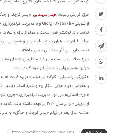
گرجستانی و با مدیریت فیلمبرداری «تورج اصلانی» در ک
طبق گزارش رسیده،
فیلم سینمایی
«پسر کوچک و جنگل» 
اواشویلی» Giorgi Ovashvili و ب
فرانسه، در لوکیشن‌های سخت و مملو از برف و کولاک کش
عرفان قبادی به عنوان دستیار فیلمبردار و همچنین داریا ا
فیلمبرداری این اثر سینمایی حضور داشتند.
تورج اصلانی در سمت مدیر فیلمبرداری پروژه‌های معتبر 
جوایز معتبر جهانی را هم از آن خود کرده است.
و هفتمین دوره جوایز اسکار بود و نامزد اسکار بهترین فیلم خارجی
«تورج اصلانی» قرار بود مدیریت فیلمبرداری «جزیره ذر
اواشویلی» را در سال ۲۰۱۴ بر عهده د
هشت سال بعد در فیلم «پسر کوچک و جنگل» به سرانج
لینک کوتاه
https://boxofficeiran.com /?p=114134