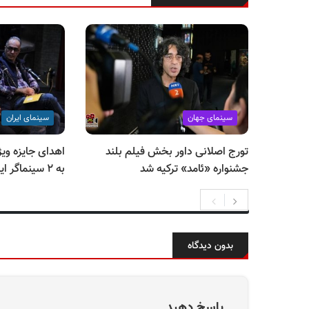
سینمای جهان
سینمای ایران
تورج اصلانی داور بخش فیلم بلند
جشنواره «ئامد» ترکیه شد
به ۲ سینماگر ایرانی
بدون دیدگاه
پاسخ دهید