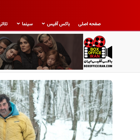
صفحه اصلی
باکس آفیس
سینما
تئاتر
ب
ا
ک
س
آ
ف
ی
س
ا
ی