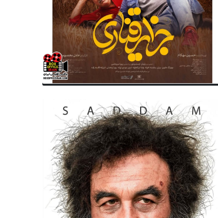
فیلم کوتاه
هنرمندان
ار فیلم کوتاه منتخب سینمای ایران
پوشش مناقشه‌برانگیز نیکی کری
 سینماهای کرمانشاه
جشنواره برلین /عکس