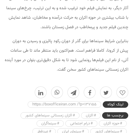
آثار دیگر، به نمایش فیلم خود ترغیب شده و به این ترتیب، چرخ‌های سینما
با شتاب بیشتری در حوزه اکران به حرکت درآمده و مخاطبان، شاهد نمایش
چندین فیلم جدید و پرمخاطب در فصل زمستان باشند.
بنابراین شرایط سینماها برای گذر از دوران رکود پائیزی و رسیدن به دوران
پیش از کرونا، کاملا فراهم است. هم‌اکنون باید منتظر ماند تا طی ساعات
آتی، از نام این فیلم‌ها رونمایی شود تا به شکل دقیق‌تری بتوان در مورد آینده
اکران زمستانی سینماهای کشور سخن گفت.
0
لینک کوتاه
https://boxofficeiran.com /?p=137155
برچسب ها
اکران
اکران زمستانی سینماهای کشور
حوزه اکران
درام اجتماعی
سینماگران
سینماهای کشور
سینمای ایران
عیدفطر