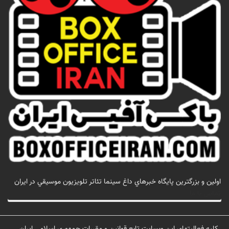
اولين و بزرگترين پايگاه خبرهاي داغ سينما تئاتر تلويزيون موسيقي در ايران
تماس با ما
کلیه فعالیتهای این وبسایت تابع قوانین و مقررات جمهوری اسلامی ایران