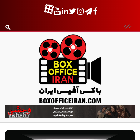
ب
ا
ک
س
آ