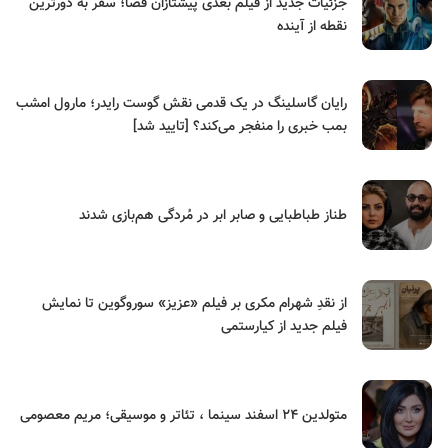
جزئیات جدید از فیلم بعدی پیشتازان فضا؛ سفر به دورترین
نقطه از آینده
رایان گاسلینگ در یک قدمی نقش گوست رایدر؛ مارول امشب
بمب خبری را منفجر می‌کند؟ [تایید شد]
طناز طباطبایی و صابر ابر در مُردگی هم‌بازی شدند
از نقدِ شهرام مکری بر فیلم «عزیز» سوروگوین تا نمایش
فیلم جدید از کیارستمی
متولدین ۲۴ اسفند سینما ، تئاتر و موسیقی؛ مریم معصومی