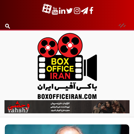
ب
ا
ک
س
آ