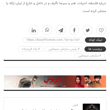
درباره فلسفه، ادبیات، هنر و سینما تألیف و در داخل و خارج از ایران ارائه یا
منتشر کرده است.
0
لینک کوتاه
https://boxofficeiran.com /?p=150752
برچسب ها
رئیس سازمان سینمایی
رائد فریدزاده
سازمان سینمایی
قبلی