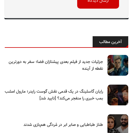
آخرین مطالب
جزئیات جدید از فیلم بعدی پیشتازان فضا؛ سفر به دورترین
نقطه از آینده
رایان گاسلینگ در یک قدمی نقش گوست رایدر؛ مارول امشب
بمب خبری را منفجر می‌کند؟ [تایید شد]
طناز طباطبایی و صابر ابر در مُردگی هم‌بازی شدند