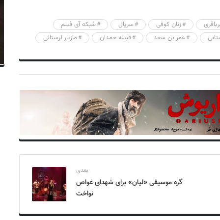
رباقری
زنان کوفی
سریال
شبکه آی فیلم
تانی
عمر بن سعد
قبیله حمدان
مازیار لرستانی
بعدی
گره موسیقی «لیان» برای شهدای غواص
نواخت