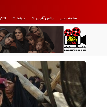
صفحه اصلی
باکس آفیس
سینما
تئاتر
ب
ا
ک
س
آ
ف
ی
س
ا
ی