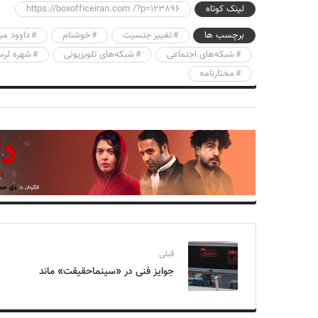
لینک کوتاه
https://boxofficeiran.com /?p=123896
برچسب ها
تغییر جنسیت
خوشنام
داوود می
شبکه‌های اجتماعی
شبکه‌های تلویزیونی
شهره لرس
مختارنامه
قبلی
جوایز فنی در «سینماحقیقت» ماند