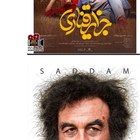
سریال ایران
تولد
یال «آسمون نارنجی» آماده پخش
متولدین ۸ آذر سینما ، تئاتر و
؛ روایت انسان‌های کمتر دیده شده
موسیقی؛ الهام حمیدی