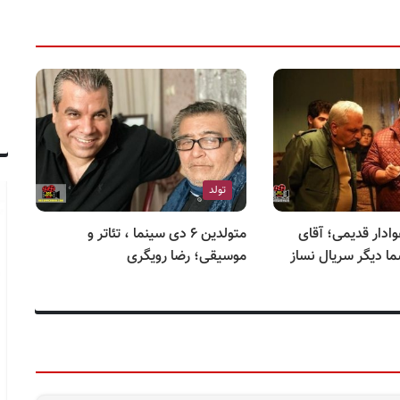
تولد
وادار قدیمی؛ آقای
متولدین ۶ دی سینما ، تئاتر و
سر
ا دیگر سریال نساز
موسیقی؛ رضا رویگری
شد