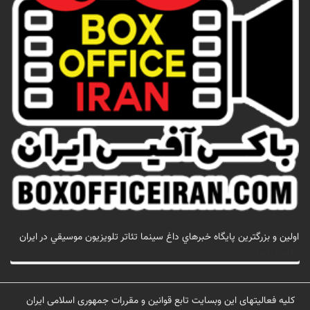
اولين و بزرگترين پايگاه خبرهاي داغ سينما تئاتر تلويزيون موسيقي در ايران
تماس با ما
کلیه فعالیتهای این وبسایت تابع قوانین و مقررات جمهوری اسلامی ایران