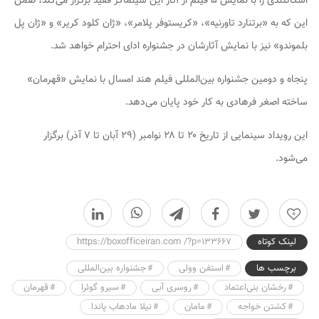
اسکاتلندی را با نمایش ۵ فیلم از آثار این سینماگر فقید برگزار می‌کند، ضمن
این که به «برتنارد تاورنیه»، «کریستوفر پلامر»، «ژان کلود کریر» و «ژان پل
بلموندو» نیز با نمایش آثارشان در جشنواره ادای احترام خواهد شد.
پنجاه و دومین جشنواره بین‌المللی فیلم هند امسال با نمایش «قهرمان»
ساخته اصغر فرهادی به کار خود پایان می‌دهد.
این رویداد سینمایی از تاریخ ۲۰ تا ۲۸ نوامبر (۲۹ آبان تا ۷ آذر) برگزار
می‌شود.
0
لینک کوتاه
https://boxofficeiran.com /?p=133667
برچسب ها
استفن وولی
جشنواره بین‌المللی
رخشان بنی‌اعتماد
روسری آبی
سیرو گوئرا
قهرمان
کشتن خواجه
مامان
نیلا مادهاب پاندا