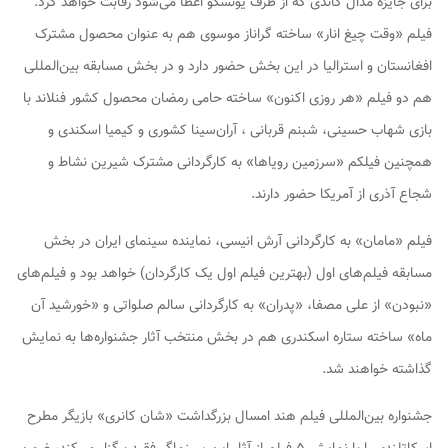
برای جایزه مدال گاندی که از طرف یونسکو اعطا می‌شود رقابت خواهد کرد.
فیلم «وقت چیغ انار» ساخته گراناز موسوی هم به عنوان محصول مشترک
افغانستان و استرالیا در این بخش حضور دارد و در بخش مسابقه بین‌المللی
هم دو فیلم «هر روزی اکنون» ساخته حامی رمضان محصول کشور فنلاند با
بازی شهاب حسینی، شبنم قربانی ، آران‌سینا کشوری و کیمیا اسکندی و
همچنین فیلکم «سرزمین رویاها» به کارگردانی مشترک شیرین نشاط و
شجاع آذری از آمریکا حضور دارند.
فیلم «مامان» به کارگردانی آرش انیسی، نماینده سینمای ایران در بخش
مسابقه فیلم‌های اول (بهترین فیلم اول یک کارگردان) خواهد بود و فیلم‌های
«نبودن» از علی مصفا، «پدران» به کارگردانی سالم صلواتی و «خورشید آن
ماه» ساخته ستاره اسکندری هم در بخش منتخب آثار جشنواره‌ها به نمایش
گذاشته خواهند شد.
جشنواره بین‌المللی فیلم هند امسال بزرگداشت «شان کانری» بازیگر مطرح