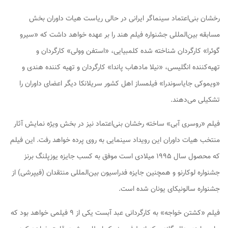
رخشان بنی‌اعتماد سینماگر ایرانی در حالی ریاست هیات داوران بخش
مسابقه بین‌المللی جشنواره فیلم هند را بر عهده خواهد داشت که «سیرو
گوئرا» کارگردان شناخته شده کلمبیایی، «استفن وولی» کارگردان و
تهیه‌کننده انگلیسی، «نیلا مادهاب پاندا» کارگردان و تهیه کننده هندی و
«ویموکی جایاسوندرا» فیلمساز اهل کشور سریلانکا دیگر اعضای داوران را
تشکیلی می‌دهند.
فیلم «روسری آبی» ساخته رخشان بنی‌اعتماد نیز در بخش ویژه نمایش آثار
منتخب هیات داوران این رویداد سینمایی به روی پرده خواهد رفت. این فیلم
که محصول سال ۱۹۹۵ میلادی است موفق به کسب جایزه یوزپلنگ برنز
جشنواره لوکارنو و همچنین جایزه فدراسیون بین‌المللی منتقدان (فیپرشی) از
جشنواره سالونیکای یونان شده است.
فیلم «کشتن خواجه» به کارگردانی عبد آبست یکی از ۹ فیلمی خواهد بود که