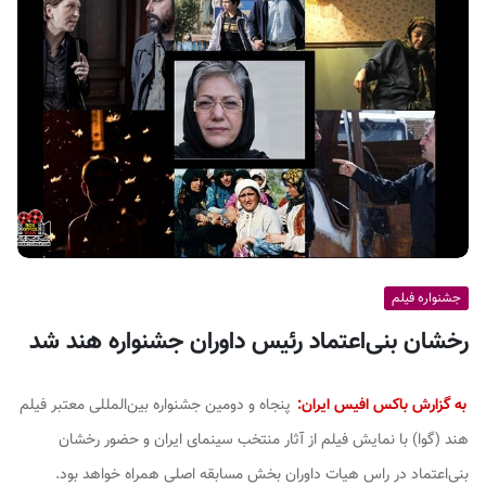
ف
ی
س
ا
ی
ر
ا
ن
جشنواره فیلم
رخشان بنی‌اعتماد رئیس داوران جشنواره هند شد
به گزارش باکس افیس ایران:
پنجاه و دومین جشنواره بین‌المللی معتبر فیلم
هند (گوا) با نمایش فیلم از آثار منتخب سینمای ایران و حضور رخشان
بنی‌اعتماد در راس هیات داوران بخش مسابقه اصلی همراه خواهد بود.