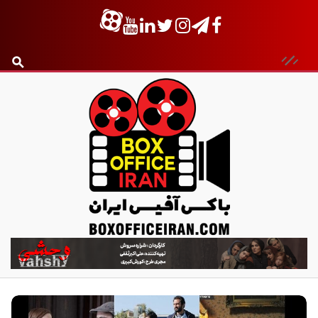
ب
ا
ک
س
آ