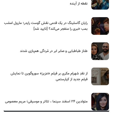
نقطه از آینده
رایان گاسلینگ در یک قدمی نقش گوست رایدر؛ مارول امشب
بمب خبری را منفجر می‌کند؟ [تایید شد]
طناز طباطبایی و صابر ابر در مُردگی هم‌بازی شدند
از نقدِ شهرام مکری بر فیلم «عزیز» سوروگوین تا نمایش
فیلم جدید از کیارستمی
متولدین ۲۴ اسفند سینما ، تئاتر و موسیقی؛ مریم معصومی