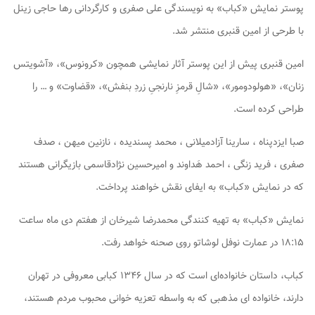
پوستر نمایش «کباب» به نویسندگی علی صفری و کارگردانی رها حاجی زینل
با طرحی از امین قنبری منتشر شد.
امین قنبری پیش از این پوستر آثار نمایشی همچون «کرونوس»، «آشویتس
زنان»، «هولودومور»، «شالِ قرمزِ نارنجیِ زردِ بنفش»، «قضاوت» و … را
طراحی کرده است.
صبا ایزدپناه ، سارینا آزادمیلانی ، محمد پسندیده ، نازنین میهن ، صدف
صفری ، فرید زنگی ، احمد هَداوند و امیرحسین نژادقاسمی بازیگرانی هستند
که در نمایش «کباب» به ایفای نقش خواهند پرداخت.
نمایش «کباب» به تهیه کنندگی محمدرضا شیرخان از هفتم دی ماه ساعت
۱۸:۱۵ در عمارت نوفل لوشاتو روی صحنه خواهد رفت.
کباب، داستان خانواده‌ای است که در سال ۱۳۴۶ کبابی معروفی در تهران
دارند، خانواده ای مذهبی که به واسطه تعزیه خوانی محبوب مردم هستند،