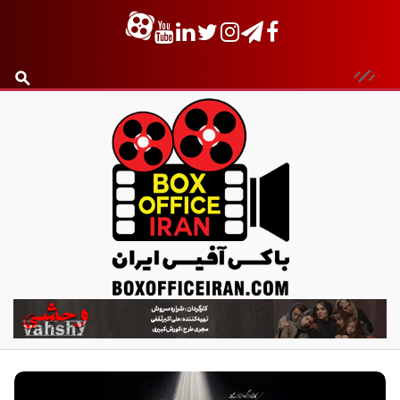
ب
ا
ک
س
آ