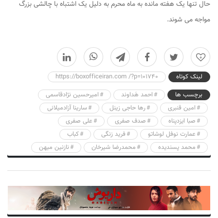
حال تنها یک هفته مانده به ماه محرم به دلیل یک اشتباه با چالشی بزرگ
مواجه می شوند.
0
لینک کوتاه
https://boxofficeiran.com /?p=101740
برچسب ها
احمد هَداوند
امیرحسین نژادقاسمی
امین قنبری
رها حاجی زینل
سارینا آزادمیلانی
صبا ایزدپناه
صدف صفری
علی صفری
عمارت نوفل‌ لوشاتو
فرید زنگی
کباب
محمد پسندیده
محمدرضا شیرخان
نازنین میهن