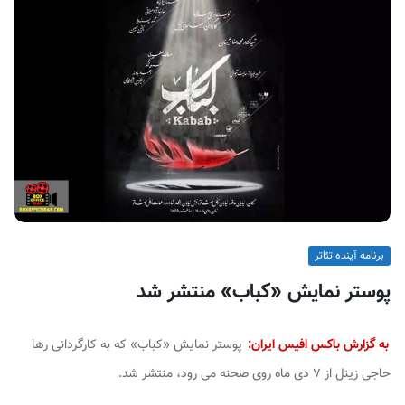
ف
ی
س
ا
ی
ر
ا
ن
برنامه آینده تئاتر
پوستر نمایش «کباب» منتشر شد
به گزارش باکس افیس ایران:
پوستر نمایش «کباب» که به کارگردانی رها
حاجی زینل از ۷ دی ماه روی صحنه می رود، منتشر شد.