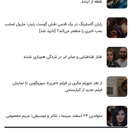
نقطه از آینده
رایان گاسلینگ در یک قدمی نقش گوست رایدر؛ مارول امشب
بمب خبری را منفجر می‌کند؟ [تایید شد]
طناز طباطبایی و صابر ابر در مُردگی هم‌بازی شدند
از نقدِ شهرام مکری بر فیلم «عزیز» سوروگوین تا نمایش
فیلم جدید از کیارستمی
متولدین ۲۴ اسفند سینما ، تئاتر و موسیقی؛ مریم معصومی