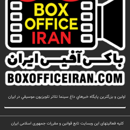
اولين و بزرگترين پايگاه خبرهاي داغ سينما تئاتر تلويزيون موسيقي در ايران
تماس با ما
کلیه فعالیتهای این وبسایت تابع قوانین و مقررات جمهوری اسلامی ایران