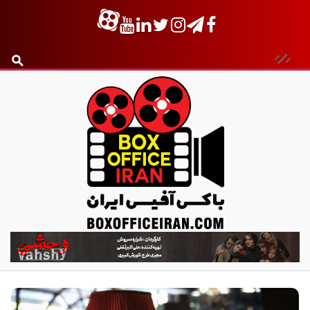
ب
ا
ک
س
آ