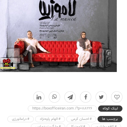
0
لینک کوتاه
https://boxofficeiran.com /?p=88226
برچسب ها
احسان کرمی
الهام پاوه‌نژاد
دراماتورژی
کافه پولشری
لاموزیکا
مارگریت دوراس