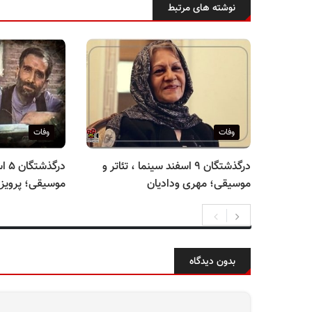
نوشته های مرتبط
وفات
وفات
درگذشتگان ۹ اسفند سینما ، تئاتر و
درگ
موسیقی؛ مهری ودادیان
موسیقی؛ پرویز ف
بدون دیدگاه