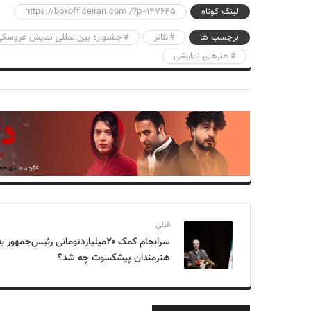
لینک کوتاه
https://boxofficeiran.com /?p=147645
برچسب ها
تئاتر
جشنواره بین‌المللی نمایش عروسکی
هنرهای نمایشی
قبلی
سرانجام کمک ۲۰میلیاردتومانی رئیس‌جمهور ب
هنرمندان پیشکسوت چه شد؟