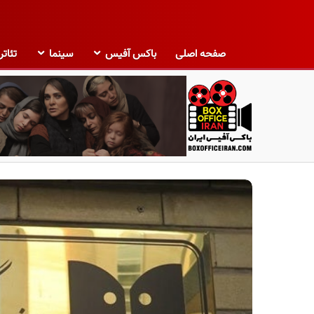
صفحه اصلی
باکس آفیس
سینما
تئاتر
ب
ا
ک
س
آ
ف
ی
س
ا
ی