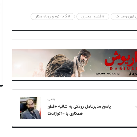
 تهران-مبارک
فضای مجازی
گربه نره و روباه مکار
بعدی
ه
پاسخ مدیرعامل رودکی به شائبه «قطع
همکاری با ۴۰نوازنده»