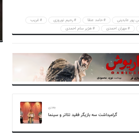
 پور عابدینی
حامد عنقا
رحیم نوروزی
غریب
مهران احمدی
هژیر سام احمدی
بعدی
گرامیداشت سه بازیگر فقید تئاتر و سینما