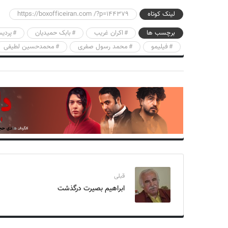
لینک کوتاه
https://boxofficeiran.com /?p=144379
برچسب ها
اکران غریب
بابک حمیدیان
پردیس
فیلیمو
محمد رسول صفری
محمدحسین لطیفی
قبلی
ابراهیم بصیرت درگذشت