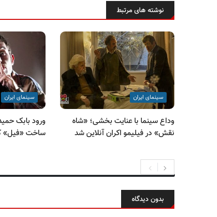
نوشته های مرتبط
سینمای ایران
سینمای ایران
وداع سینما با عنایت بخشی؛ «شاه
ورود بابک حمیدی
نقش» در فیلیمو اکران آنلاین شد
ساخت «فیل» کل
بدون دیدگاه