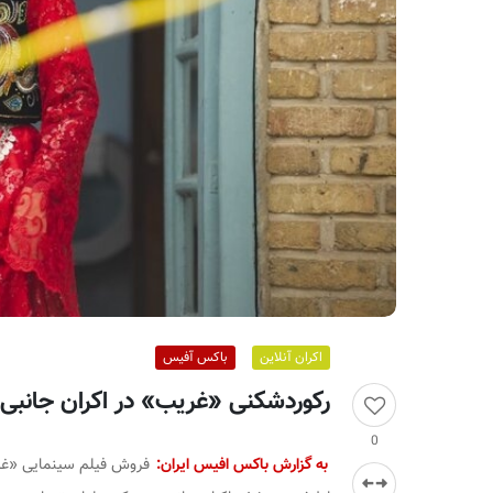
ر
ا
ن
اکران آنلاین
باکس آفیس
رکوردشکنی «غریب» در اکران جانبی
0
به گزارش باکس افیس ایران:
فروش فیلم سینمایی «غری