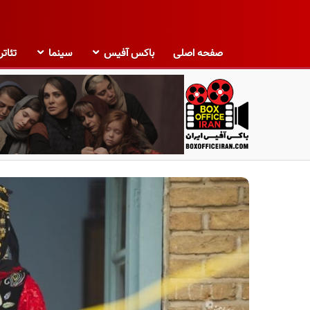
صفحه اصلی
باکس آفیس
سینما
تئاتر
ب
ا
ک
س
آ
ف
ی
س
ا
ی