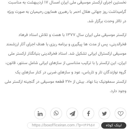
نخستین اجرای ارکستر موسیقی ملی ایران امسال ۱۷ اردیبهشت به مناسبت
گرامیداشت روز جهانی هلال احمر با رهبری همایون رحیمیان به صورت ویژه
در تالار وحدت برگزار شد.
ارکستر موسیقی ملی ایران سال ۱۳۷۷ با همت و تلاش استاد فرهاد
فخرالدینی، پس از مدت ها پیگیری و برنامه ریزی با هدف اجرای آثار ارزشمند
موسیقی ارکسترال ایرانی تشکیل شد. استاد فخرالدینی بنیانگذار ارکستر ملی
ایران، این ارکستر را با ترکیب متناسبی از سازهای ایرانی شامل سنتور، قانون،
گروه نوازندگان تار و تارباس، عود و سازهای ضربی در کنار سازهای یک
ارکستر سمفونیک بنا نهاد. بیش از ۲۷۰ قطعه موسیقی در گنجینه ارکستر ملی
وجود دارد.
1
لینک کوتاه
https://boxofficeiran.com /?p=146957