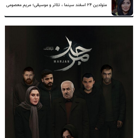
متولدین ۲۴ اسفند سینما ، تئاتر و موسیقی؛ مریم معصومی