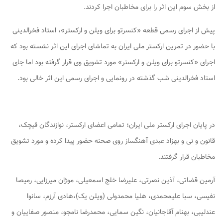
از بخش سوم این اثر را برای مخاطبان اجرا کردند.
پیش از اجرای رسمی قطعه «کنسرتو برای ویلن و ارکستر»، استاد فخرالدینی
با حضور در تمرین ارکستر ملی ایران به تماشای اجرای این اثر نشسته بود که
اجرای «کنسرتو برای ویلن و ارکستر» مورد تشویق وی قرار گرفته بود اما جای
استاد فخرالدینی شب گذشته در رونمایی و اجرای رسمی این اثر خالی بود.
در پایان اجرای ارکستر ملی ایران؛ تمامی اعضای ارکستر، نوازندگان قیچک،
قانون و نی و بهزاد عبدی آهنگساز روی صحنه حضور پیدا کرده و مورد تشویق
مخاطبان قرار گرفتند.
آرمین قضاتی، آذین نصرتی، علیرضا خلج اسمعیلی، موژان میرزایی، رمیصا
نفیسی، سبا علیمحمدی، هلیا محمدولی (ویلن یک)،هادی آرزم، سانوا
عندلیبی، بهنام آقاجانیان، نگین سمایی، محمدرضا نامجو، منصور صفاییان و