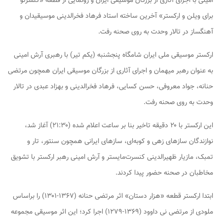
امینی با اجرای آثاری از بزرگان موسیقی ایران و رونمایی از قطعه «کنسرتو
برای ویلن و ارکستر» آخرین ساخته استاد فرهاد فخرالدینی موسیقیدان و
آهنگساز در تالار وحدت به روی صحنه رفت.
ارکستر موسیقی ملی ایران شامگاه پنجشنبه (یکم تیر) با رهبری آرش امینی
به عنوان رهبر میهمان و اجرای آثاری از بزرگان موسیقی ایران همچون مرتضی
حنانه، جواد معروفی، حسن کسایی، فرهاد فخرالدینی و بهزاد عبدی در تالار
وحدت به روی صحنه رفت.
این ارکستر با ۲۰ دقیقه تاخیر بنا بر ساعت اعلام شده (۲۱:۳۰) آغاز شد،
نوازندگان سازهای زهی و کوبه‌ای، سازهای ایرانی همچون سنتور، تار و
تمبک، مازیار ظهیرالدینی کنسرت‌مایستر و آرش امینی رهبر ارکستر با تشویق
مخاطبان در صحنه حضور پیدا کردند.
ابتدا ارکستر قطعه «هزار دستان» اثر مرتضی حنانه (۱۳۶۷-۱۳۰۱) را براساس
ملودی از مرتضی نی داوود (۱۳۶۹-۱۲۷۹) اجرا کرد؛ این اثر موسیقی مجموعه