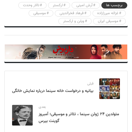
برچسب ها
آرش امینی
ارکستر
تالار وحدت
غزاله میرزازاده
فرهاد فخرالدینی
موسیقی
موسیقی ایران
ویلن و ارکستر
قبلی
بیانیه و درخواست‌ خانه سینما درباره نمایش خانگی
بعدی
متولدین ۲۴ ژوئن سینما ، تئاتر و موسیقی؛ آمبروز
گوینت بیرس