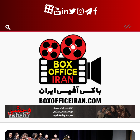
ب
ا
ک
س
آ