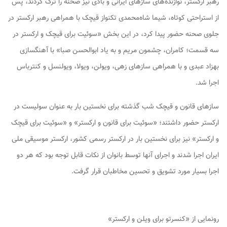
رهبر ارکستر، نوازنده‌های سازهای ایرانی و بادی نیز صحنه را ترک کردند، پس
از استراحتی کوتاه، شیما شاه‌محمدی تکنواز قیچک با همراهی رهبر ارکستر در
جلوی صحنه حضور پیدا کرد، در این بخش «سوئیت برای قیچک و ارکستر در
سه قسمت؛ کامران، چشمون مریم و به یاد ابوالحسن صبا» با آهنگسازی
بهزاد عبدی و با همراهی سازهای زهی، ویولن، ویولا، ویولنسل و کنترباس
اجرا شد.
سازهای قانون و قیچک شب گذشته برای نخستین بار به عنوان سولیست در
ارکستر حضور داشتند؛ «سوئیت برای قانون و ارکستر» و «سوئیت برای قیچک
و ارکستر» نیز برای نخستین بار در ارکستر رسمی کشور، ارکستر موسیقی ملی
ایران اجرا شدند و اجرای آنها توسط بانوان از نکات قابل توجه بود که هر دو
اجرا بسیار مورد تشویق و تحسین مخاطبان قرار گرفت.
رونمایی از «کنسرتو برای ویلن و ارکستر»