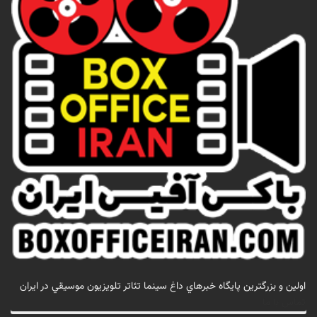
اولين و بزرگترين پايگاه خبرهاي داغ سينما تئاتر تلويزيون موسيقي در ايران
تماس با ما