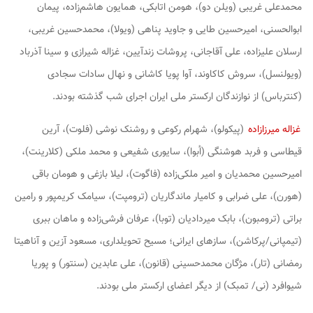
محمدعلی غریبی (ویلن دو)، هومن اتابکی، همایون هاشم‌زاده، پیمان
ابوالحسنی، امیرحسین طایی و جاوید پناهی (ویولا)، محمدحسین غریبی،
ارسلان علیزاده، علی آقاجانی، پروشات زندآیین، غزاله شیرازی و سینا آذرباد
(ویولنسل)، سروش کاکاوند، آوا پویا کاشانی و نهال سادات سجادی
(کنترباس) از نوازندگان ارکستر ملی ایران اجرای شب گذشته بودند.
غزاله میرزازاده
(پیکولو)، شهرام رکوعی و روشنک نوشی (فلوت)، آرین
قیطاسی و فربد هوشنگی (اُبوا)، سایوری شفیعی و محمد ملکی (کلارینت)،
امیرحسین محمدیان و امیر ملکی‌زاده (فاگوت)، لیلا بازغی و هومان باقی
(هورن)، علی ضرابی و کامیار ماندگاریان (ترومپت)، سیامک کریمپور و رامین
براتی (ترومبون)، بابک میردادیان (توبا)، عرفان فرشی‌زاده و ماهان ببری
(تیمپانی/پرکاشن)، سازهای ایرانی؛ مسیح تحویلداری، مسعود آزین و آناهیتا
رمضانی (تار)، مژگان محمدحسینی (قانون)، علی عابدین (سنتور) و پوریا
شیوافرد (نی/ تمبک) از دیگر اعضای ارکستر ملی بودند.