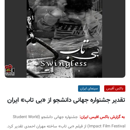
ف
ی
س
ا
ی
ر
ا
ن
باکس آفیس
سینمای ایران
تقدیر جشنواره جهانی دانشجو از «بی تاب» ایران
به گزارش باکس افیس ایران:
جشنواره جهانی دانشجو (Student World
Impact Film Festival) از فیلم «بی تاب» ساخته مهران احمدی تقدیر کرد.