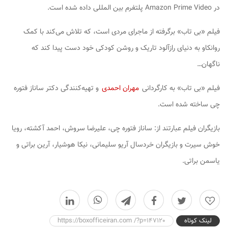
در Amazon Prime Video پلتفرم بین المللی داده شده است.
فیلم «بی تاب» برگرفته از ماجرای مردی است، که تلاش می‌کند با کمک
روانکاو به دنیای رازآلود تاریک و روشن کودکی خود دست پیدا کند که
ناگهان…
فیلم «بی تاب» به کارگردانی
مهران احمدی
و تهیه‌کنندگی دکتر ساناز فتوره
چی ساخته شده است.
بازیگران فیلم عبارتند از: ساناز فتوره چی، علیرضا سروش، احمد آکشته، رویا
خوش سیرت و بازیگران خردسال آریو سلیمانی، نیکا هوشیار، آرین براتی و
یاسمن براتی.
0
لینک کوتاه
https://boxofficeiran.com /?p=147120