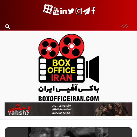
ب
ا
ک
س
آ