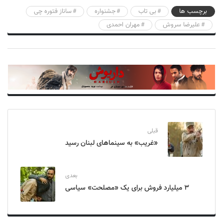
برچسب ها
بی تاب
جشنواره
ساناز فتوره چی
علیرضا سروش
مهران احمدی
قبلی
«غریب» به سینماهای لبنان رسید
بعدی
۳ میلیارد فروش برای یک «مصلحت» سیاسی