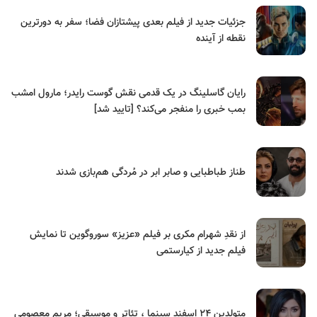
جزئیات جدید از فیلم بعدی پیشتازان فضا؛ سفر به دورترین
نقطه از آینده
رایان گاسلینگ در یک قدمی نقش گوست رایدر؛ مارول امشب
بمب خبری را منفجر می‌کند؟ [تایید شد]
طناز طباطبایی و صابر ابر در مُردگی هم‌بازی شدند
از نقدِ شهرام مکری بر فیلم «عزیز» سوروگوین تا نمایش
فیلم جدید از کیارستمی
متولدین ۲۴ اسفند سینما ، تئاتر و موسیقی؛ مریم معصومی