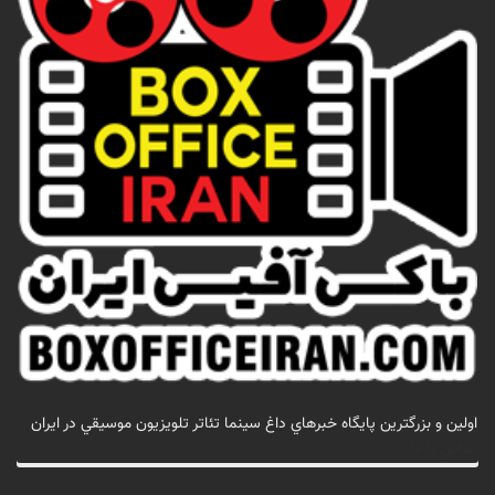
اولين و بزرگترين پايگاه خبرهاي داغ سينما تئاتر تلويزيون موسيقي در ايران
تماس با ما