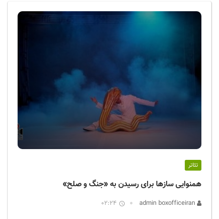
ف
ی
س
ا
ی
ر
ا
ن
تئاتر
همنوایی سازها برای رسیدن به «جنگ و صلح»
02:24
admin boxofficeiran