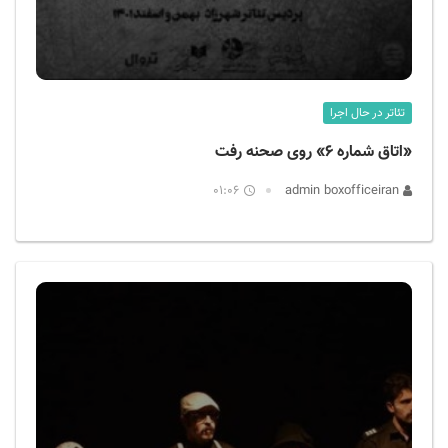
تئاتر در حال اجرا
«اتاق شماره ۶» روی صحنه رفت
01:06
admin boxofficeiran