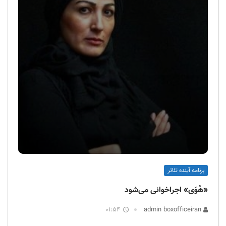
برنامه آینده تئاتر
«هُوَی» اجراخوانی می‌شود
01:54
admin boxofficeiran