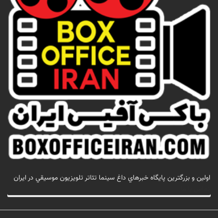
اولين و بزرگترين پايگاه خبرهاي داغ سينما تئاتر تلويزيون موسيقي در ايران
تماس با ما