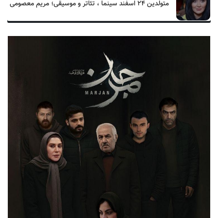
متولدین ۲۴ اسفند سینما ، تئاتر و موسیقی؛ مریم معصومی