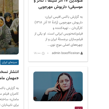
متولدین ۱۷ آذر سینما ، تئاتر و
موسیقی؛ داریوش مهرجویی
به گزارش باکس افیس ایران:
داریوش مهرجویی (زادهٔ ۱۷ آذرِ ۱۳۱۸)
کارگردان ، تهیه‌کننده و
فیلم‌نامه‌نویس ایرانی است. او یکی از
فیلم‌سازان برجستهٔ ایران و از
چهره‌های اصلی موجِ نوی...
18:00
admin boxofficeiran
سینمای ایران
انتشار نسخه 
«مهمان ماما
به گزارش باکس
کامران فیلم س
مامان» ساخته 
برای نابینایان