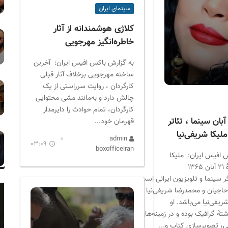
سینمای ایران
کلاژی هوشمندانه از آثار
خاطره‌انگیز مهرجویی
به گزارش باکس افیس ایران: آخرین
ساخته مهرجویی برخلاف آثار قبلی
کارگردان ، روایت سرراستی از یک
چالش دارد و به‌مانند مشی محتوایی
کارگردان، تمام حوادث را دایرمدار
تولدین ۲۱ آبان سینما ، تئاتر
قهرمان خود...
لیکا شریفی‌نیا
admin
03:09
boxofficeiran
 افیس ایران: ملیکا
شریفی‌نیا (زادهٔ ۲۱ آبان ۱۳۶۵
گر سینما و تلویزیون ایرانی است.
 حاجیان و محمدرضا شریفی‌نیا و
ریفی‌نیا می‌باشد. او
شتهٔ گرافیک بوده و در زمینه‌های
، تصویرسازی کتاب و...