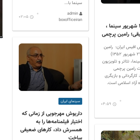
سینما با...
admin
02:05
boxofficeiran
متولدین ۲۷ شهریور سینما ،
یقی؛ رامین پرچمی
 افیس ایران: رامین
پرچمی (زاده ۲۷ شهریور ۱۳۵۲)
ینما، تئاتر و تلویزیون
 رامین پرچمی
ارگردانی و بازیگری
اه آزاد اسلامی است.
سینمای ایران
04:59
داریوش مهرجویی از زمانی که
اختیار فیلمنامه‌ها را به
همسرش داد، کارهای ضعیفی
ساخت