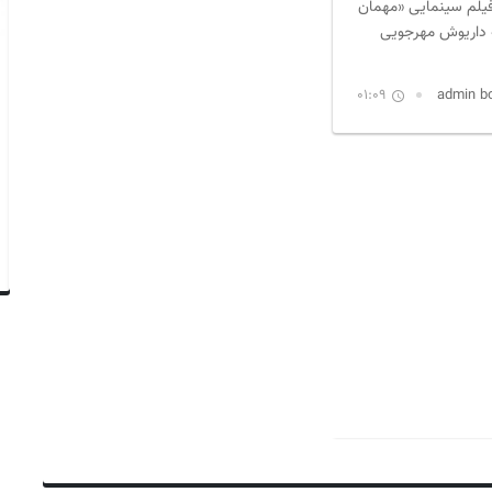
 فیلم سینمایی «مهمان
 داریوش مهرجویی
01:09