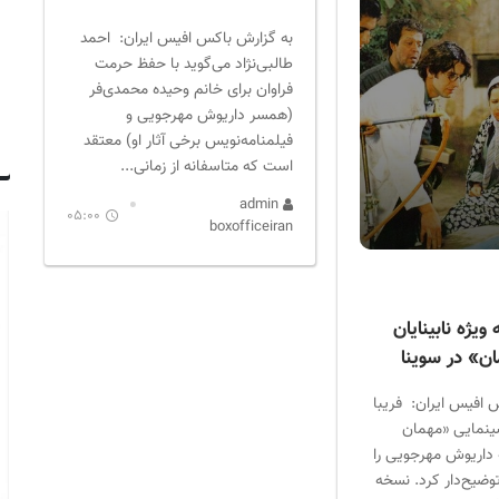
به گزارش باکس افیس ایران: احمد
طالبی‌نژاد می‌گوید با حفظ حرمت
فراوان برای خانم وحیده محمدی‌فر
(همسر داریوش مهرجویی و
فیلمنامه‌نویس برخی آثار او) معتقد
است که متاسفانه از زمانی...
admin
05:00
boxofficeiran
ویژه نابینایان
ن» در سوینا
 افیس ایران: فریبا
ینمایی «مهمان
داریوش مهرجویی را
 توضیح‌دار کرد. نسخه