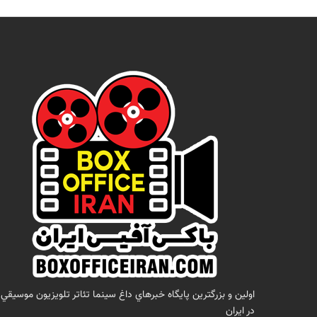
اولين و بزرگترين پايگاه خبرهاي داغ سينما تئاتر تلويزيون موسيقي
در ايران