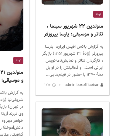
ر
ا
تولد
ن
متولدین ۲۲ شهریور سینما ،
تئاتر و موسیقی؛ پارسا پیروزفر
به گزارش باکس افیس ایران: پارسا
پیروزفر (زادهٔ ۲۲ شهریور ۱۳۵۱) بازیگر
، کارگردان تئاتر و نمایش‌نامه‌نویس
تولد
ایرانی است. او فعالیتش را در اوایل
م
دههٔ ۱۳۷۰ با حضور در فیلم‌هایی...
و موسیقی؛ م
12:0
admin boxofficeiran
به گزارش باکس
در تهران) بازی
وی فرزند آزیتا
خواهر مهراوه ش
دانش‌آموختهٔ ر
گرافیک، عکاسی