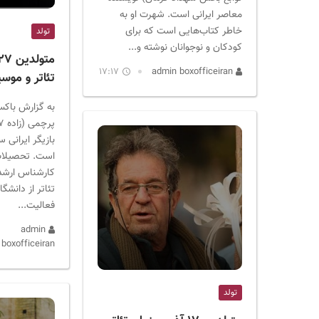
معاصر ایرانی است. شهرت او به
خاطر کتاب‌هایی است که برای
تولد
کودکان و نوجوانان نوشته و...
17:17
admin boxofficeiran
تئاتر و موس
به گزارش باکس
بازیگر ایرانی س
است. تحصیلات
کارشناس ارشد ک
تئاتر از دانشگ
فعالیت...
admin
boxofficeiran
تولد