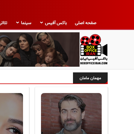
صفحه اصلی
باکس آفیس
سینما
تئاتر
ب
ا
مهمان مامان
ک
س
آ
ف
ی
س
ا
ی