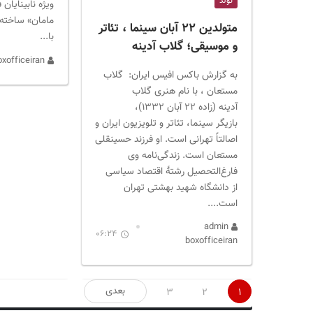
تولد
ویژه نابینایان
مامان» ساخته
متولدین ۲۲ آبان سینما ، تئاتر
با...
و موسیقی؛ گلاب آدینه
admin boxofficeiran
به گزارش باکس افیس ایران: گلاب
مستعان ، با نام هنری گلاب
آدینه (زاده ۲۲ آبان ۱۳۳۲)،
بازیگر سینما، تئاتر و تلویزیون ایران و
اصالتاً تهرانی است. او فرزند حسینقلی
مستعان است. زندگی‌نامه وی
فارغ‌التحصیل رشتهٔ اقتصاد سیاسی
از دانشگاه شهید بهشتی تهران
است....
admin
06:24
boxofficeiran
صفحه‌بندی
بعدی
3
2
1
نوشته‌ها