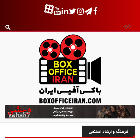
ب
ا
ک
س
فرهنگ و ارشاد اسلامی
آ