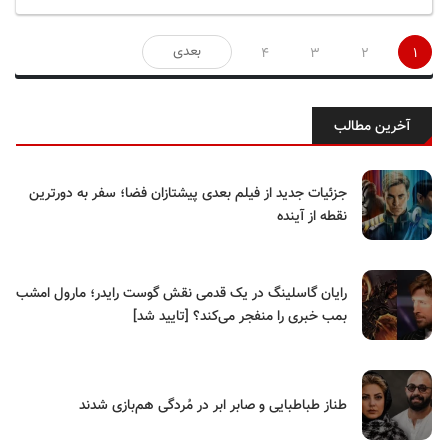
صفحه‌بندی
بعدی
4
3
2
1
نوشته‌ها
آخرین مطالب
جزئیات جدید از فیلم بعدی پیشتازان فضا؛ سفر به دورترین
نقطه از آینده
رایان گاسلینگ در یک قدمی نقش گوست رایدر؛ مارول امشب
بمب خبری را منفجر می‌کند؟ [تایید شد]
طناز طباطبایی و صابر ابر در مُردگی هم‌بازی شدند