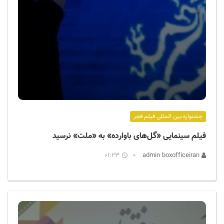
جشنواره بین المللی فیلم فجر
فیلم سینمایی «گل‌های باوارده» به «ملت» نرسید
01:23
admin boxofficeiran