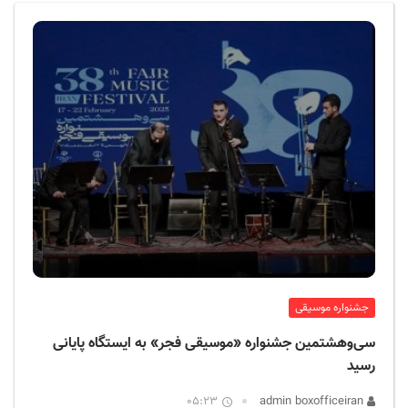
ف
ی
س
ا
ی
ر
ا
ن
جشنواره موسیقی
سی‌وهشتمین جشنواره «موسیقی فجر» به ایستگاه پایانی
رسید
05:23
admin boxofficeiran