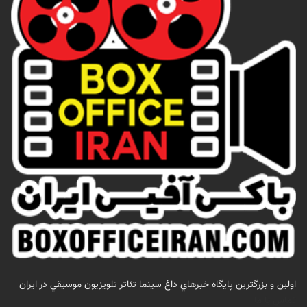
اولين و بزرگترين پايگاه خبرهاي داغ سينما تئاتر تلويزيون موسيقي در ايران
تماس با ما