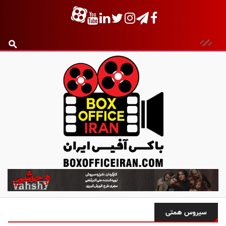
ب
ا
ک
س
سیروس همتی
آ