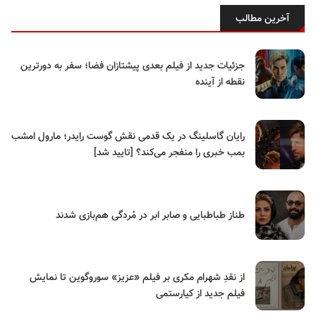
آخرین مطالب
جزئیات جدید از فیلم بعدی پیشتازان فضا؛ سفر به دورترین
نقطه از آینده
رایان گاسلینگ در یک قدمی نقش گوست رایدر؛ مارول امشب
بمب خبری را منفجر می‌کند؟ [تایید شد]
طناز طباطبایی و صابر ابر در مُردگی هم‌بازی شدند
از نقدِ شهرام مکری بر فیلم «عزیز» سوروگوین تا نمایش
فیلم جدید از کیارستمی