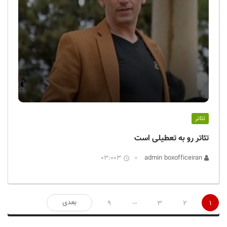
تئاتر
تئاتر رو به تعطیلی است
03:003
admin boxofficeiran
صفحه‌بندی
…
بعدی
9
3
2
1
نوشته‌ها