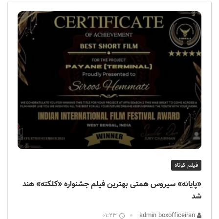
ف
ی
س
ا
ی
ر
ا
ن
فیلم کوتاه
«پایانه» سیروس همتی بهترین فیلم جشنواره «کلکته» هند
شد
01:23
admin boxofficeiran