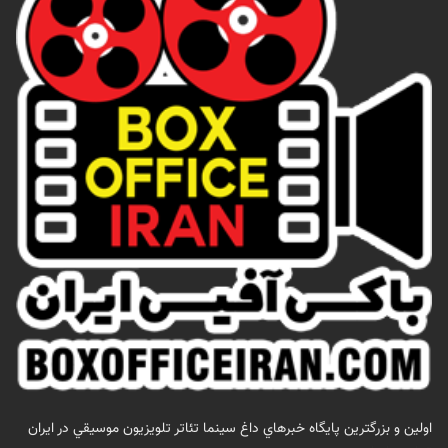
اولين و بزرگترين پايگاه خبرهاي داغ سينما تئاتر تلويزيون موسيقي در ايران