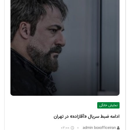
نمایش خانگی
ادامه ضبط سریال «آقازاده» در تهران
02:00
admin boxofficeiran