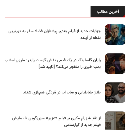
آخرین مطالب
جزئیات جدید از فیلم بعدی پیشتازان فضا؛ سفر به دورترین
نقطه از آینده
رایان گاسلینگ در یک قدمی نقش گوست رایدر؛ مارول امشب
بمب خبری را منفجر می‌کند؟ [تایید شد]
طناز طباطبایی و صابر ابر در مُردگی هم‌بازی شدند
از نقدِ شهرام مکری بر فیلم «عزیز» سوروگوین تا نمایش
فیلم جدید از کیارستمی