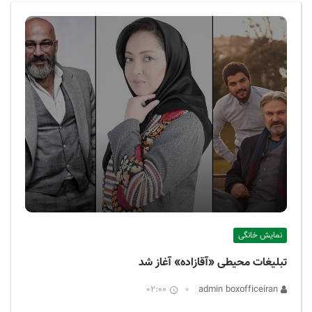
ف
ی
س
ا
ی
ر
ا
ن
نمایش خانگی
تبلیغات محیطی «آقازاده» آغاز شد
02:00
admin boxofficeiran