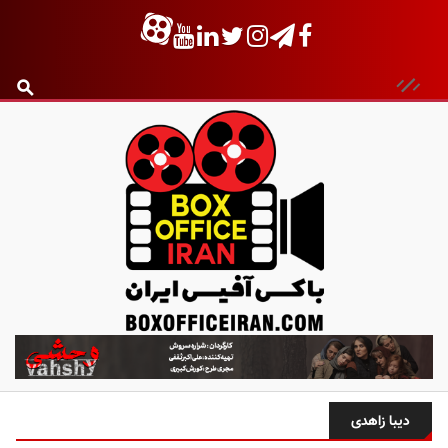
ب
ا
ک
س
دیبا زاهدی
آ