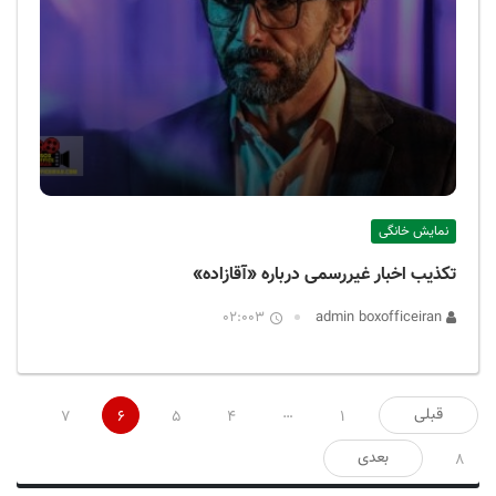
نمایش خانگی
تکذیب اخبار غیررسمی درباره «آقازاده»
02:003
admin boxofficeiran
صفحه‌بندی
…
قبلی
7
6
5
4
1
نوشته‌ها
بعدی
8