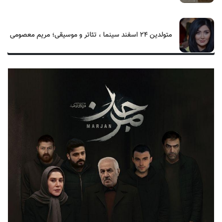
متولدین ۲۴ اسفند سینما ، تئاتر و موسیقی؛ مریم معصومی