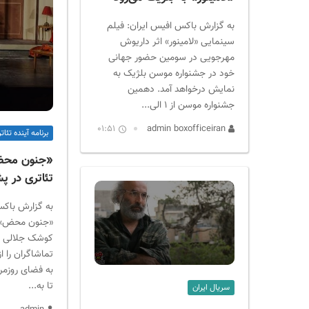
به گزارش باکس افیس ایران: فیلم
سینمایی «لامینور» اثر داریوش
مهرجویی در سومین حضور جهانی
خود در جشنواره موسن بلژیک به
نمایش درخواهد آمد. دهمین
جشنواره موسن از ۱ الی...
01:51
admin boxofficeiran
برنامه آینده تئاتر
«جنون محض
تئاتری در 
به گزارش باک
«جنون محض» به
کوشک جلالی ب
تماشاگران را 
به فضای روزمر
تا به...
سریال ایران