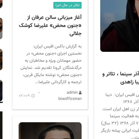
تئاتر در حال اجرا
آغاز میزبانی سالن عرفان از
«جنون محض» علیرضا کوشک
جلالی
به گزارش باکس افیس ایران:
نخستین اجرای «جنون محض» در
حضور مهمانان ویژه و مخاطبان به
درگذشتگان کرونا تقدیم شد. نمایش
ولدین ۷ آذر سینما ، تئاتر و
«جنون محض» نوشته مایکل فرین،
ا زاهدی
ترجمه و کارگردانی علیرضا...
admin
 افیس ایران: دیبا
02:009
boxofficeiran
زاهدی (زادهٔ ۷ آذر ۱۳۶٨
گر زن اهل ایران است.
نه فعالیت سینما
تلویزیون تولد ۷ آذر ۱۳۶۸ ‏(۳۲ سال)
لیت ایرانی پیشه بازیگر
ت...