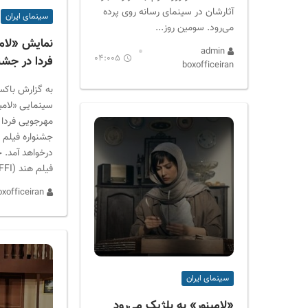
آثارشان در سینمای رسانه روی پرده
سینمای ایران
می‌رود. سومین روز...
نمایش «لام
admin
04:005
فردا در جشن
boxofficeiran
به گزارش باکس
سینمایی «لامین
جشنواره فیلم 
درخواهد آمد. ج
فیلم هند (IFFI)...
admin boxofficeiran
سینمای ایران
«لامینور» به بلژیک می‌رود