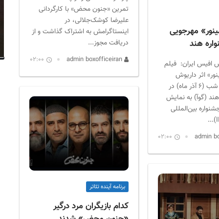
تمرین «جنون محض» با کارگردانی
علیرضا کوشک‌جلالی، در
ینور» مهرجویی
اینستاگرامش به اشتراک گذاشت و از
دریافت مجوز...
واره هند
02:00
admin boxofficeiran
 افیس ایران: فیلم
ور» اثر داریوش
مهرجویی فردا شب (۶ آذر ماه) در
هند (گوآ) به نمایش
شنواره بین‌المللی
02:00
برنامه آینده تئاتر
کدام بازیگران مرد درگیر
«جنون محض» شدند