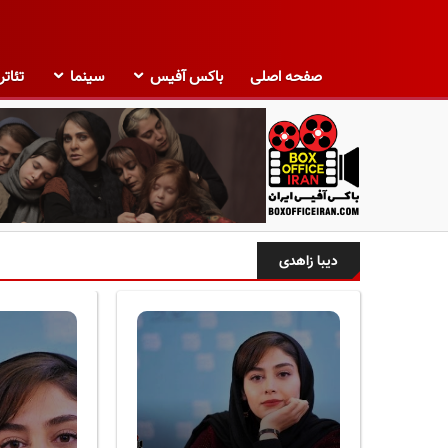
صفحه اصلی
باکس آفیس
سینما
تئاتر
ب
ا
دیبا زاهدی
ک
س
آ
ف
ی
س
ا
ی