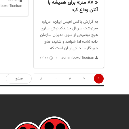
admin
« ۸۷ متر» برای همیشه با
boxofficeiran
آنتن وداع کرد
به گزارش باکس افیس ایران: درباره
سرنوشت سریال جدیدکیانوش عیاری
هیچ توضیحی از سوی مدیران سازمان
داده نشده اما شواهد و شنیده های
خبرنگار ما حاکی از آن است که...
02:00
admin boxofficeiran
صفحه‌بندی
…
بعدی
8
3
2
1
نوشته‌ها