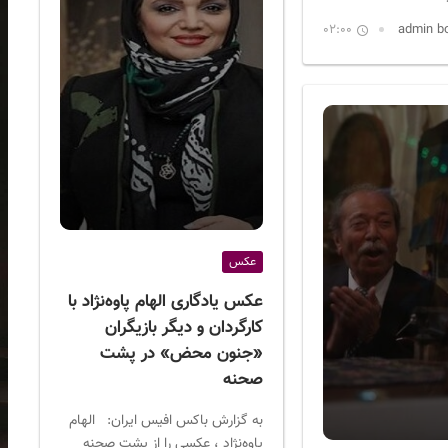
02:00
عکس
عکس یادگاری الهام پاوه‌نژاد با
کارگردان و دیگر بازیگران
«جنون محض» در پشت
صحنه
به گزارش باکس افیس ایران: الهام
پاوه‌نژاد ، عکسی را از پشت صحنه