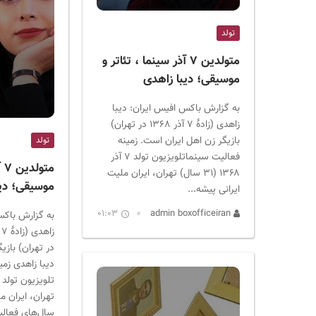
ر
ا
تولد
ن
متولدین ۷ آذر سینما ، تئاتر و
موسیقی؛ دیبا زاهدی
به گزارش باکس افیس ایران: دیبا
زاهدی (زادهٔ ۷ آذر ۱۳۶٨ در تهران)
بازیگر زن اهل ایران است. زمینه
تولد
فعالیت سینماتلویزیون تولد ۷ آذر
مت
۱۳۶۸ ‏(۳۱ سال) تهران، ایران ملیت
موسیقی؛ دیب
ایرانی پیشه...
01:03
admin boxofficeiran
به گزارش باکس
در تهران) بازی
دیبا زاهدی زمی
تهران، ایران م
سال‌های فعالی