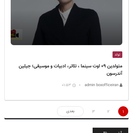
تولد
متولدین ۰۹ اوت سینما ، تئاتر، ادبیات و موسیقی؛ جیلین
آندرسون
01:53
admin boxofficeiran
صفحه‌بندی
بعدی
3
2
1
نوشته‌ها