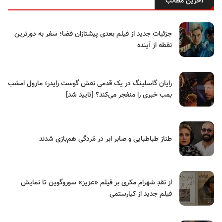
آخرین مطالب
جزئیات جدید از فیلم بعدی پیشتازان فضا؛ سفر به دورترین
نقطه از آینده
رایان گاسلینگ در یک قدمی نقش گوست رایدر؛ مارول امشب
بمب خبری را منفجر می‌کند؟ [تایید شد]
طناز طباطبایی و صابر ابر در مُردگی هم‌بازی شدند
از نقدِ شهرام مکری بر فیلم «عزیز» سوروگوین تا نمایش
فیلم جدید از کیارستمی