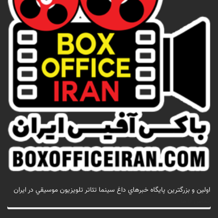
اولين و بزرگترين پايگاه خبرهاي داغ سينما تئاتر تلويزيون موسيقي در ايران
تماس با ما