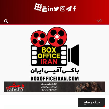
ب
ا
ک
س
جنگ و صلح
آ