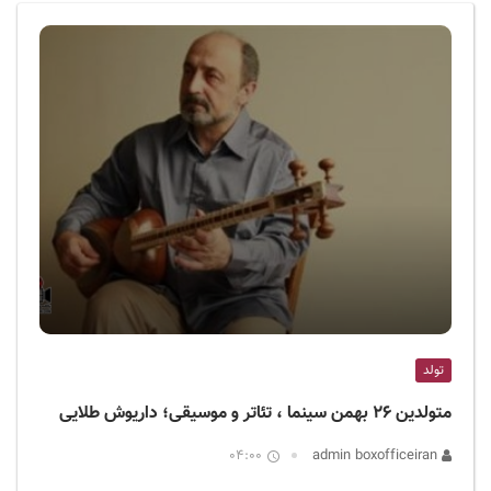
ف
ی
س
ا
ی
ر
ا
ن
تولد
متولدین ۲۶ بهمن سینما ، تئاتر و موسیقی؛ داریوش طلایی
04:00
admin boxofficeiran