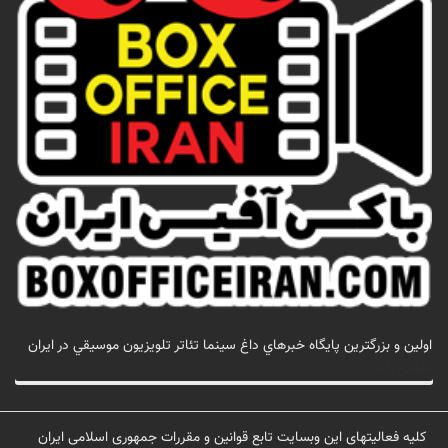
اولين و بزرگترين پايگاه خبرهاي داغ سينما تئاتر تلويزيون موسيقي در ايران
تماس با ما
کلیه فعالیتهای این وبسایت تابع قوانین و مقررات جمهوری اسلامی ایران