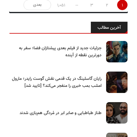
صفحه‌بندی
…
بعدی
1,051
3
2
1
نوشته‌ها
آخرین مطالب
جزئیات جدید از فیلم بعدی پیشتازان فضا؛ سفر به
دورترین نقطه از آینده
رایان گاسلینگ در یک قدمی نقش گوست رایدر؛ مارول
امشب بمب خبری را منفجر می‌کند؟ [تایید شد]
طناز طباطبایی و صابر ابر در مُردگی هم‌بازی شدند