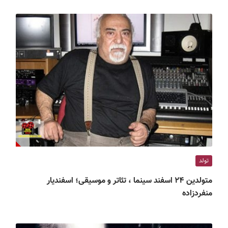
تولد
متولدین ۲۴ اسفند سینما ، تئاتر و موسیقی؛ اسفندیار
منفردزاده