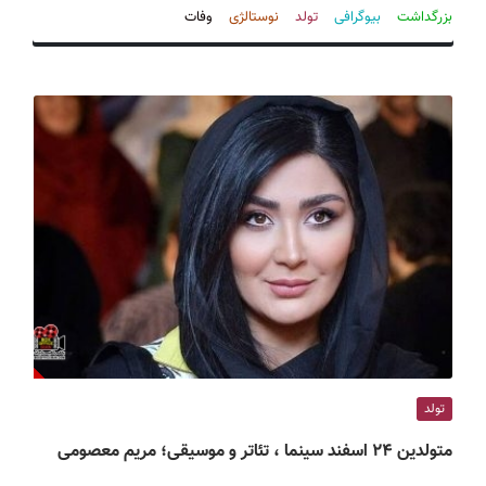
ف
بزرگداشت
بیوگرافی
تولد
نوستالژی
وفات
ی
س
ا
ی
ر
ا
ن
تولد
متولدین ۲۴ اسفند سینما ، تئاتر و موسیقی؛ مریم معصومی