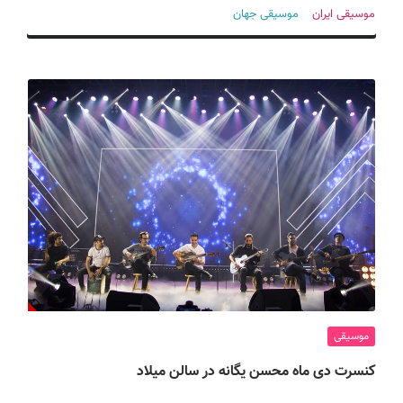
ف
موسیقی ایران
موسیقی جهان
ی
س
ا
ی
ر
ا
ن
موسیقی
کنسرت دی ماه محسن یگانه در سالن میلاد