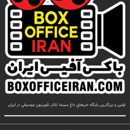
اولين و بزرگترين پايگاه خبرهاي داغ سينما تئاتر تلويزيون موسيقي در ايران
تماس با ما