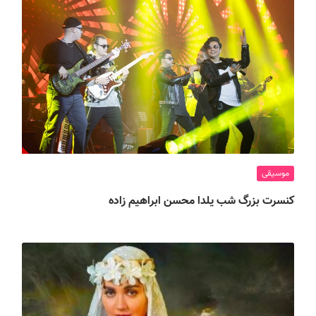
موسیقی
کنسرت بزرگ شب یلدا محسن ابراهیم زاده