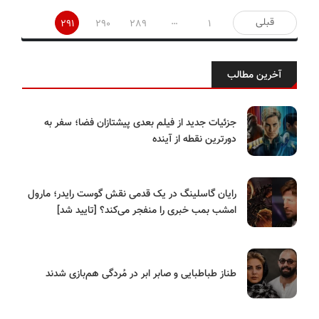
صفحه‌بندی
…
قبلی
291
290
289
1
نوشته‌ها
آخرین مطالب
جزئیات جدید از فیلم بعدی پیشتازان فضا؛ سفر به
دورترین نقطه از آینده
رایان گاسلینگ در یک قدمی نقش گوست رایدر؛ مارول
امشب بمب خبری را منفجر می‌کند؟ [تایید شد]
طناز طباطبایی و صابر ابر در مُردگی هم‌بازی شدند