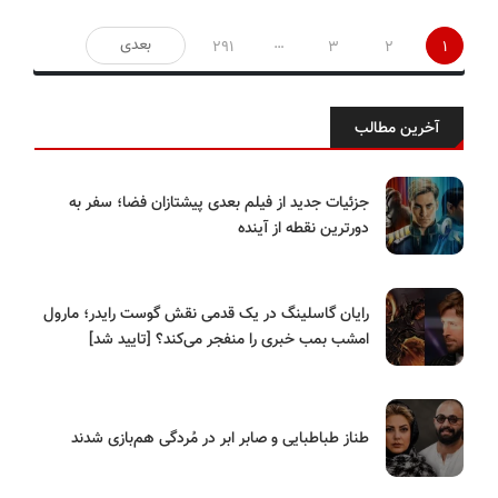
صفحه‌بندی
…
بعدی
291
3
2
1
نوشته‌ها
آخرین مطالب
جزئیات جدید از فیلم بعدی پیشتازان فضا؛ سفر به
دورترین نقطه از آینده
رایان گاسلینگ در یک قدمی نقش گوست رایدر؛ مارول
امشب بمب خبری را منفجر می‌کند؟ [تایید شد]
طناز طباطبایی و صابر ابر در مُردگی هم‌بازی شدند