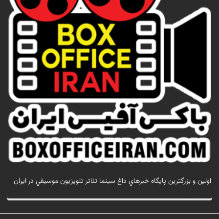
اولين و بزرگترين پايگاه خبرهاي داغ سينما تئاتر تلويزيون موسيقي در ايران
تماس با ما