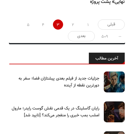
نهایی» پشت پروژه
صفحه‌بندی
قبلی
5
4
3
2
1
نوشته‌ها
…
بعدی
509
آخرین مطالب
جزئیات جدید از فیلم بعدی پیشتازان فضا؛ سفر به
دورترین نقطه از آینده
رایان گاسلینگ در یک قدمی نقش گوست رایدر؛ مارول
امشب بمب خبری را منفجر می‌کند؟ [تایید شد]