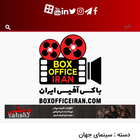
ب
ا
ک
س
دسته :
سینمای جهان
آ