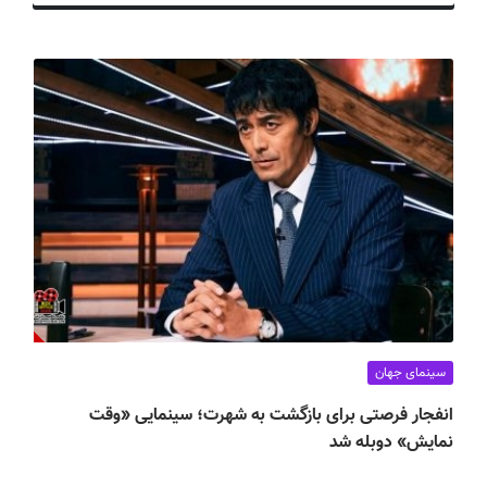
ف
ی
س
ا
ی
ر
ا
ن
سینمای جهان
انفجار فرصتی برای بازگشت به شهرت؛ سینمایی «وقت
نمایش» دوبله شد