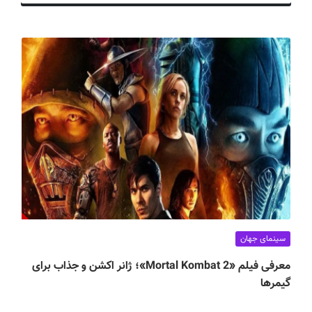
ف
ی
س
ا
ی
ر
ا
ن
سینمای جهان
معرفی فیلم «Mortal Kombat 2»؛ ژانر اکشن و جذاب برای
گیمرها