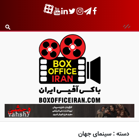
ب
ا
ک
س
دسته :
سینمای جهان
آ