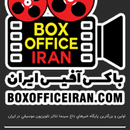
اولين و بزرگترين پايگاه خبرهاي داغ سينما تئاتر تلويزيون موسيقي در ايران
تماس با ما