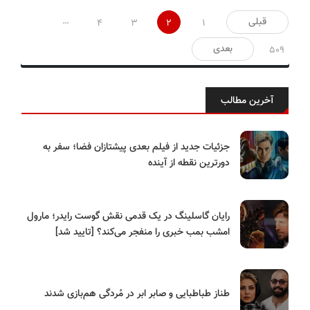
صفحه‌بندی
…
قبلی
4
3
2
1
نوشته‌ها
بعدی
509
آخرین مطالب
جزئیات جدید از فیلم بعدی پیشتازان فضا؛ سفر به
دورترین نقطه از آینده
رایان گاسلینگ در یک قدمی نقش گوست رایدر؛ مارول
امشب بمب خبری را منفجر می‌کند؟ [تایید شد]
طناز طباطبایی و صابر ابر در مُردگی هم‌بازی شدند