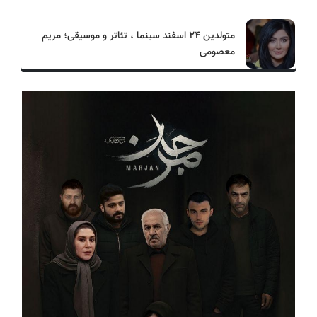
متولدین ۲۴ اسفند سینما ، تئاتر و موسیقی؛ مریم
معصومی