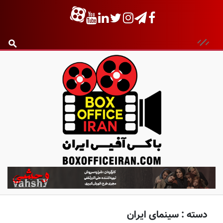
ب
ا
ک
س
دسته :
سینمای ایران
آ