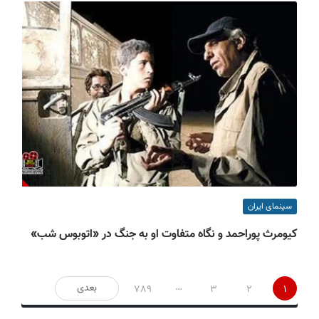
سینمای ایران
کیومرث پوراحمد و نگاه متفاوت او به جنگ در «اتوبوس شب»
صفحه‌بندی
…
بعدی
789
3
2
1
نوشته‌ها