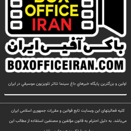
اولين و بزرگترين پايگاه خبرهاي داغ سينما تئاتر تلويزيون موسيقي در ايران
تماس با ما
کلیه فعالیتهای این وبسایت تابع قوانین و مقررات جمهوری اسلامی ایران
می‌باشد. به دلیل احترام به قانون مؤلفین و مصنفین استفاده از مطالب این