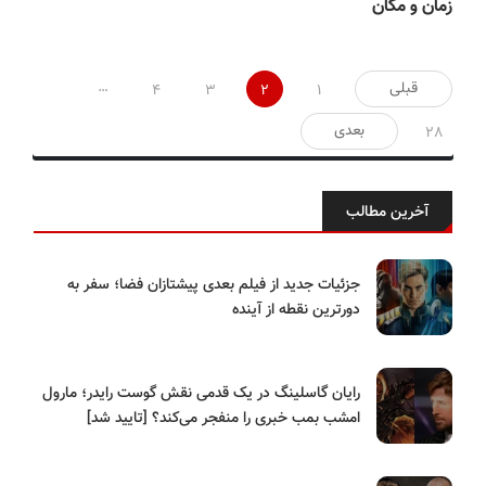
زمان و مکان
صفحه‌بندی
…
قبلی
4
3
2
1
نوشته‌ها
بعدی
28
آخرین مطالب
جزئیات جدید از فیلم بعدی پیشتازان فضا؛ سفر به
دورترین نقطه از آینده
رایان گاسلینگ در یک قدمی نقش گوست رایدر؛ مارول
امشب بمب خبری را منفجر می‌کند؟ [تایید شد]