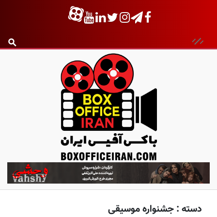
ب
ا
ک
س
دسته :
جشنواره موسیقی
آ