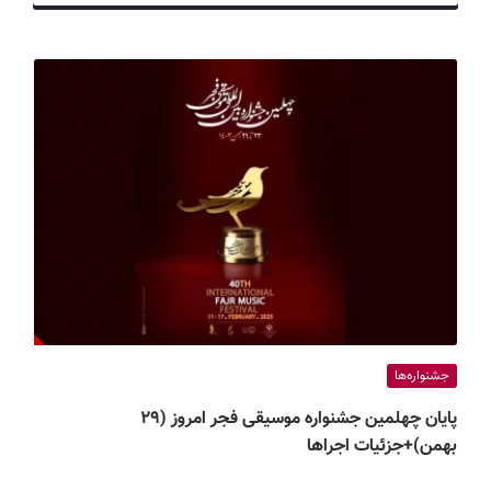
ف
ی
س
ا
ی
ر
ا
ن
جشنواره‌ها
پایان چهلمین جشنواره موسیقی فجر امروز (۲۹
بهمن)+جزئیات اجراها