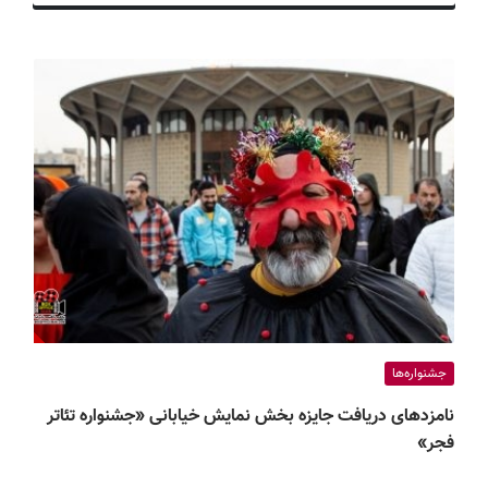
ف
ی
س
ا
ی
ر
ا
ن
جشنواره‌ها
نامزدهای دریافت جایزه بخش نمایش خیابانی «جشنواره تئاتر
فجر»