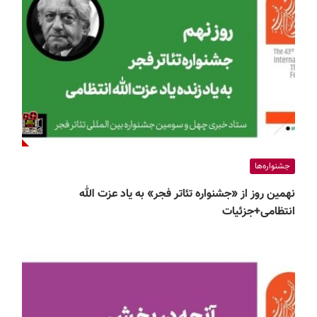
جشنواره‌ها
نهمین روز از «جشنواره تئاتر فجر» به یاد عزت الله
انتظامی+جزئیات