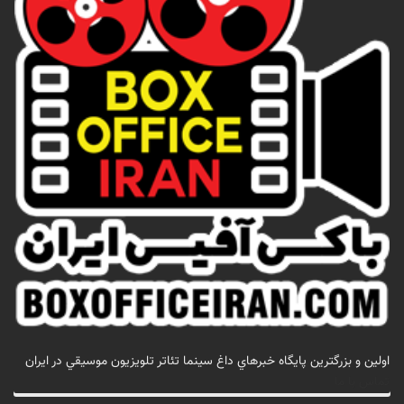
اولين و بزرگترين پايگاه خبرهاي داغ سينما تئاتر تلويزيون موسيقي در ايران
تماس با ما