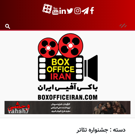
ب
ا
ک
س
دسته :
جشنواره تئاتر
آ