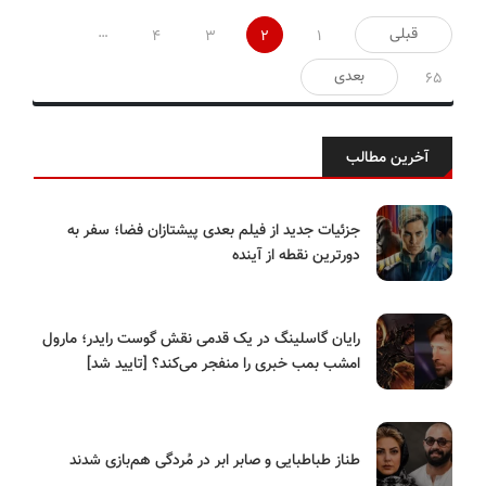
صفحه‌بندی
…
قبلی
4
3
2
1
نوشته‌ها
بعدی
65
آخرین مطالب
جزئیات جدید از فیلم بعدی پیشتازان فضا؛ سفر به
دورترین نقطه از آینده
رایان گاسلینگ در یک قدمی نقش گوست رایدر؛ مارول
امشب بمب خبری را منفجر می‌کند؟ [تایید شد]
طناز طباطبایی و صابر ابر در مُردگی هم‌بازی شدند