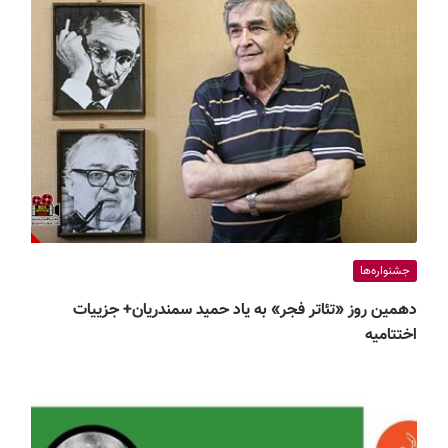
جشنواره‌ها
دهمین روز «تئاتر فجر» به یاد حمید سمندریان+ جزییات
اختتامیه