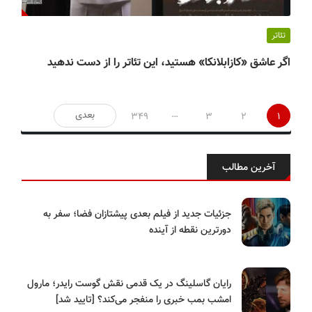
تئاتر
اگر عاشق «کازابلانکا» هستید، این تئاتر را از دست ندهید
صفحه‌بندی
…
بعدی
349
3
2
1
نوشته‌ها
آخرین مطالب
جزئیات جدید از فیلم بعدی پیشتازان فضا؛ سفر به
دورترین نقطه از آینده
رایان گاسلینگ در یک قدمی نقش گوست رایدر؛ مارول
امشب بمب خبری را منفجر می‌کند؟ [تایید شد]