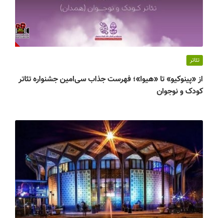
تئاتر
از «پینوکیو» تا «هیوا»؛ فهرست جذاب سی‌امین جشنواره تئاتر
کودک و نوجوان