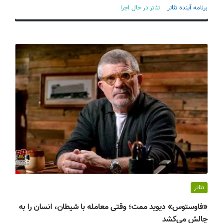
ف
برنامه آینده تئاتر
تئاتر در حال اجرا
ی
س
ا
ی
ر
ا
ن
تئاتر
«فاوستوس» دیوید ممت؛ وقتی معامله با شیطان، انسان را به
چالش می‌کشد