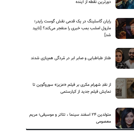
دورترین نقطه از آینده
رایان گاسلینگ در یک قدمی نقش گوست رایدر؛
مارول امشب بمب خبری را منفجر می‌کند؟ [تایید
شد]
طناز طباطبایی و صابر ابر در مُردگی هم‌بازی شدند
از نقدِ شهرام مکری بر فیلم «عزیز» سوروگوین تا
نمایش فیلم جدید از کیارستمی
متولدین ۲۴ اسفند سینما ، تئاتر و موسیقی؛ مریم
معصومی