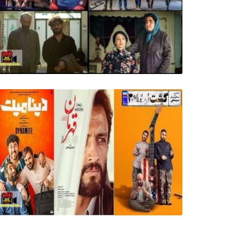
ر
ا
ن