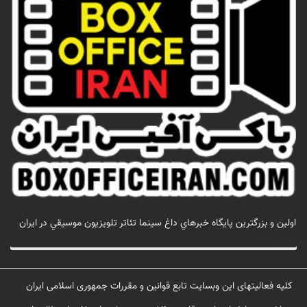
اولين و بزرگترين پايگاه خبرهاي داغ سينما تئاتر تلويزيون موسيقي در ايران
تماس با ما
کلیه فعالیتهای این وبسایت تابع قوانین و مقررات جمهوری اسلامی ایران