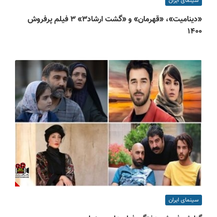
سینمای ایران
«دینامیت»، «قهرمان» و «گشت ارشاد۳» ۳ فیلم پرفروش
۱۴۰۰
سینمای ایران