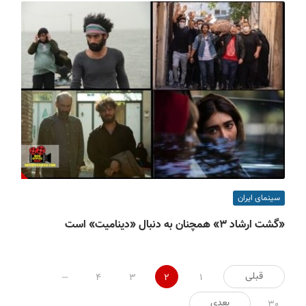
سینمای ایران
«گشت ارشاد ۳» همچنان به دنبال «دینامیت» است
صفحه‌بندی
…
قبلی
4
3
2
1
نوشته‌ها
بعدی
30