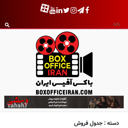
ب
ا
ک
س
دسته :
جدول فروش
آ