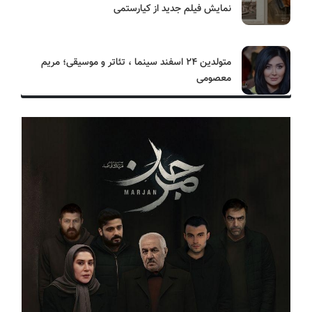
نمایش فیلم جدید از کیارستمی
متولدین ۲۴ اسفند سینما ، تئاتر و موسیقی؛ مریم
معصومی