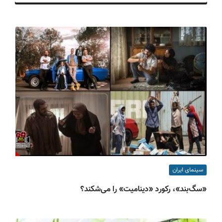
ف
ی
س
ا
ی
ر
ا
ن
سینمای ایران
«سگ‌بند»، رکورد «دینامیت» را می‌شکند؟