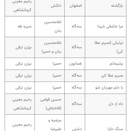
رحیم معینی
بازگشته
اصفهان
دلکش
کرمانشاهی
غلامحسین
مرا عاشقی شیدا
سه‌گاه
منیره طه
بنان
نیایش (صبرم عطا
غلامحسین
سه‌گاه
بیژن ترقی
کن)
بنان و حمیرا
پشیمانم
همایون
حمیرا
بیژن ترقی
صبرم عطا کن
سه‌گاه
حمیرا
بیژن ترقی
با دلم مهربان شو
سه‌گاه
حمیرا
بیژن ترقی
حسین قوامی
رحیم معینی
داد از دل
سه‌گاه
(فاخته‌ای)
کرمانشاهی
مرضیه و
رحیم معینی
سنگ خارا
دشتی
علیرضا