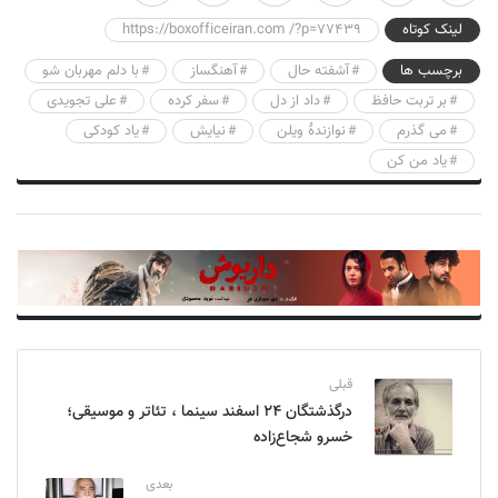
لینک کوتاه
https://boxofficeiran.com /?p=77439
برچسب ها
آشفته حال
آهنگساز
با دلم مهربان شو
بر تربت حافظ
داد از دل
سفر کرده
علی تجویدی
می گذرم
نوازندهٔ ویلن
نیایش
یاد کودکی
یاد من کن
قبلی
درگذشتگان ۲۴ اسفند سینما ، تئاتر و موسیقی؛
خسرو شجاع‌زاده
بعدی