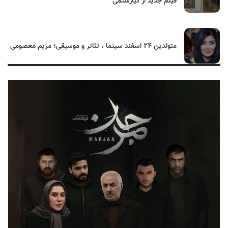
فیلم جدید از کیارستمی
متولدین ۲۴ اسفند سینما ، تئاتر و موسیقی؛ مریم معصومی