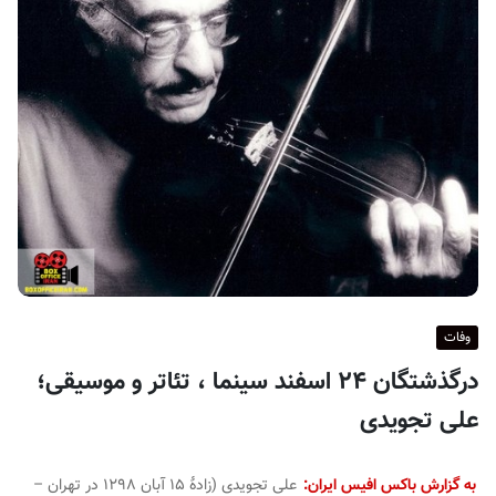
ف
ی
س
ا
ی
ر
ا
ن
وفات
درگذشتگان ۲۴ اسفند سینما ، تئاتر و موسیقی؛
علی تجویدی
به گزارش باکس افیس ایران:
علی تجویدی (زادهٔ ۱۵ آبان ۱۲۹۸ در تهران –