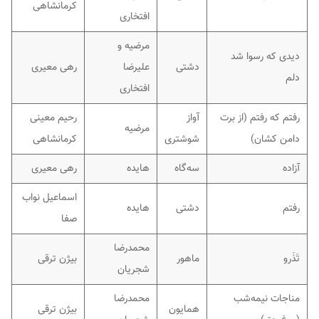
کرمانشاهی
افتخاری
مرضیه و
دیدی که رسوا شد
دشتی
علیرضا
رهی معیری
دلم
افتخاری
رفتم که رفتم (از برت
آواز
رحیم معینی
مرضیه
دامن کشان)
شوشتری
کرمانشاهی
آزاده
سه‌گاه
هایده
رهی معیری
اسماعیل نواب
رفتم
دشتی
هایده
صفا
محمدرضا
تَذَرو
ماهور
بیژن ترقی
شجریان
مناجات نیمه‌شب
محمدرضا
همایون
بیژن ترقی