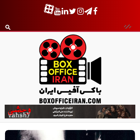
ب
ا
ک
س
آ