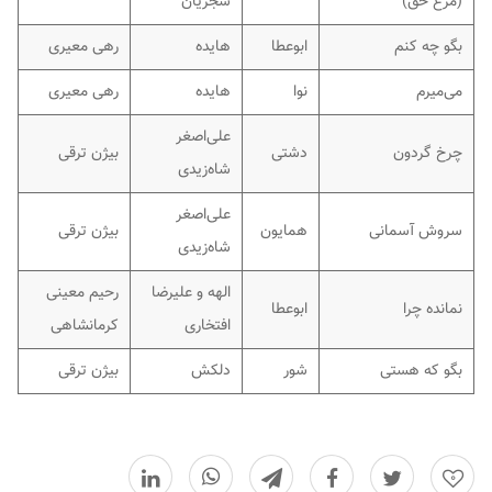
(مرغ حق)
شجریان
بگو چه کنم
ابوعطا
هایده
رهی معیری
می‌میرم
نوا
هایده
رهی معیری
علی‌اصغر
چرخ گردون
دشتی
بیژن ترقی
شاه‌زیدی
علی‌اصغر
سروش آسمانی
همایون
بیژن ترقی
شاه‌زیدی
الهه و علیرضا
رحیم معینی
نمانده چرا
ابوعطا
افتخاری
کرمانشاهی
بگو که هستی
شور
دلکش
بیژن ترقی
0