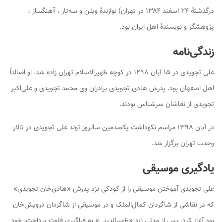
درگذشتهٔ ۲۴ اسفند ۱۳۸۴ در تهران) نوازندهٔ ویلن و سه‌تار ، آهنگساز ،
پژوهشگر و نویسندهٔ اهل ایران بود.
زندگی‌نامه
علی تجویدی در ۱۵ آبان ۱۲۹۸ در کوچه ظهیرالاسلام تهران زاده شد. او اصالتاً
اهل اصفهان بود. پدرش هادی تجویدی برادران وی محمد تجویدی و علی‌اکبر
تجویدی از نقاشان سرشناس بودند.
در آبان ۱۳۹۸ مراسم نکوداشت یکصدمین سالروز تولد علی تجویدی در تالار
وحدت تهران برگزار شد.
یادگیری موسیقی
علی تجویدی آموختن موسیقی را از کودکی نزد پدرش «هادی‌خان تجویدی»
که در نقاشی از شاگردان کمال‌الملک و در موسیقی از شاگردان درویش‌خان
بود آغاز کرد. پس از مدتی نزد «
ظهیرالدینی»
به فراگیری فلوت پرداخت. خود