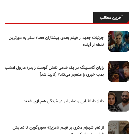
آخرین مطالب
جزئیات جدید از فیلم بعدی پیشتازان فضا؛ سفر به دورترین
نقطه از آینده
رایان گاسلینگ در یک قدمی نقش گوست رایدر؛ مارول امشب
بمب خبری را منفجر می‌کند؟ [تایید شد]
طناز طباطبایی و صابر ابر در مُردگی هم‌بازی شدند
از نقدِ شهرام مکری بر فیلم «عزیز» سوروگوین تا نمایش