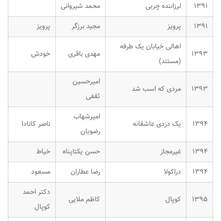
۱۳۹۱
لرزاننده چربی
محمد شیروانی
۱۳۹۱
پرویز
مجید برزگر
پرویز
اهالی خیابان یک طرفه
۱۳۹۳
مهدی باقری
خودش
(مستند)
امیرحسین
۱۳۹۳
مردی که اسب شد
ثقفی
امیرشهاب
۱۳۹۴
یک دزدی عاشقانه
ناصر کانادا
رضویان
۱۳۹۴
غیرمجاز
حسن یکتاپناه
خیاط
۱۳۹۴
دراکولا
رضا عطاران
مسعود
دکتر احمد
۱۳۹۵
کوپال
کاظم ملایی
کوپال