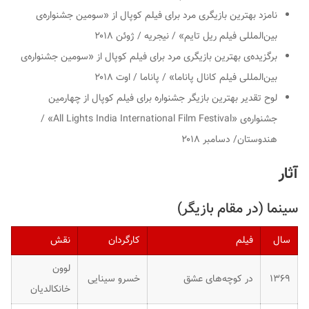
نامزد بهترین بازیگری مرد برای فیلم کوپال از «سومین جشنواره‌ی
بین‌المللی فیلم ریل تایم» / نیجریه / ژوئن ۲۰۱۸
برگزیده‌ی بهترین بازیگری مرد برای فیلم کوپال از «سومین جشنواره‌ی
بین‌المللی فیلم کانال پاناما» / پاناما / اوت ۲۰۱۸
لوح تقدیر بهترین بازیگر جشنواره برای فیلم کوپال از چهارمین
جشنواره‌ی «All Lights India International Film Festival» /
هندوستان/ دسامبر ۲۰۱۸
آثار
سینما (در مقام بازیگر)
سال
فیلم
کارگردان
نقش
لوون
۱۳۶۹
در کوچه‌های عشق
خسرو سینایی
خانکالدیان