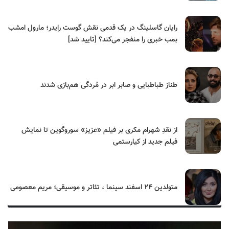
رایان گاسلینگ در یک قدمی نقش گوست رایدر؛ مارول امشب
بمب خبری را منفجر می‌کند؟ [تایید شد]
طناز طباطبایی و صابر ابر در مُردگی هم‌بازی شدند
از نقدِ شهرام مکری بر فیلم «عزیز» سوروگوین تا نمایش
فیلم جدید از کیارستمی
متولدین ۲۴ اسفند سینما ، تئاتر و موسیقی؛ مریم معصومی