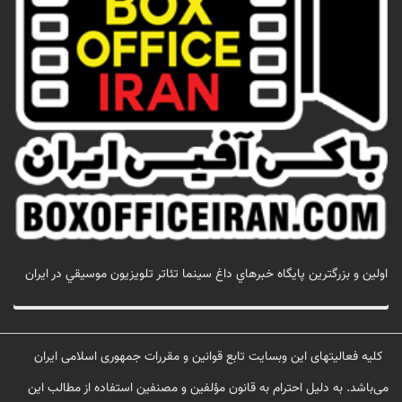
اولين و بزرگترين پايگاه خبرهاي داغ سينما تئاتر تلويزيون موسيقي در ايران
تماس با ما
کلیه فعالیتهای این وبسایت تابع قوانین و مقررات جمهوری اسلامی ایران
می‌باشد. به دلیل احترام به قانون مؤلفین و مصنفین استفاده از مطالب این