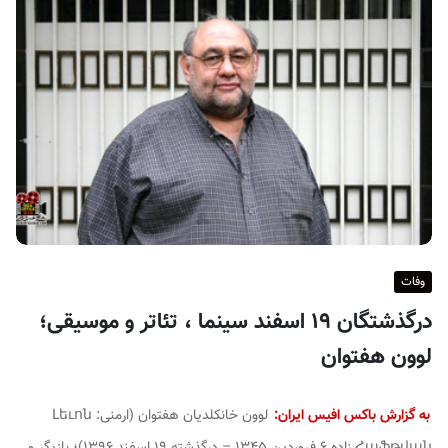
ف
ی
س
ا
ی
ر
ا
ن
وفات
درگذشتگان ۱۹ اسفند سینما ، تئاتر و موسیقی؛
لوون هفتوان
به گزارش باکس افیس ایران:
لوون خانکلدیان هفتوان (ارمنی:
Լեւոն
Հաֆթվան
زاده ۶ فروردین ۱۳۴۵ – درگذشته ۱۹ اسفند ۱۳۹۶)؛ بازیگر و