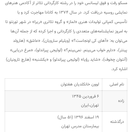
مسکو رفت و فوق لیسانس خود را در رشته کارگردانی تئاتر از آکادمی هنرهای
نمایشی روسیه دریافت کرد. در سال ۱۳۷۴ به کانادا مهاجرت کرد و با
تأسیس کمپانی تولیدات هنری «لماز» و گروه تئاتری «ریرا» در شهر تورنتو تا
به امروز نمایشنامه‌های متعددی را کارگردانی و اجرا کرده که از جمله آن‌ها
می‌توان به: «
آهای کی اونجاست؟
» (ویلیام سارویان)، «
عاشق
» (هارولد
پینتر)، «
دارم خواب می‌بینم. نمی‌بینم؟
» (لوئیجی پیراندلو)، «
مرغ دریایی
»
(آنتوان چخوف)، «
شاید رؤیا
» (لوئیجی پیراندلو) و «
یکشنبه
» (هارچ تارونیان)
اشاره کرد.
نام اصلی
لوون خانکلدیان هفتوان
۶ فروردین ۱۳۴۵
زاده
تهران،ایران
۱۹ اسفند ۱۳۹۶ (۵۱ سال)
درگذشته
بیمارستان مدرس تهران