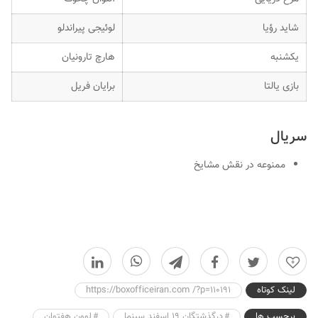
شاید رؤیا
لوئیجی پیراندلو
یکشنبه
هارچ تارونیان
بازی یالتا
برایان فریل
سریال
ممنوعه در نقش مشایخ
0
لینک کوتاه
https://boxofficeiran.com /?p=110191
برچسب ها
درگذشتگان 19 اسفند سینما
لوون هفتوان