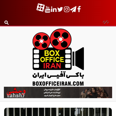
ب
ا
ک
س
آ