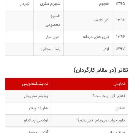
۱۳۹۵
هجوم
شهرام مکری
انباردار
خسرو
۱۳۹۶
کار کثیف
معصومی
۱۳۹۶
بازی های مردانه
امین تبار
۱۳۹۷
اژدر
رضا سبحانی
تئاتر (در مقام کارگردان)
نمایش
نمایشنامه‌نویس
آهای کی اونجاست؟
ویلیام سارویان
عاشق
هارولد پینتر
دارم خواب می‌بینم. نمی‌بینم؟
لوئیجی پیراندلو
مرغ دریایی
آنتوان چخوف