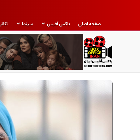
صفحه اصلی
باکس آفیس
سینما
تئاتر
ب
ا
ک
س
آ
ف
ی
س
ا
ی