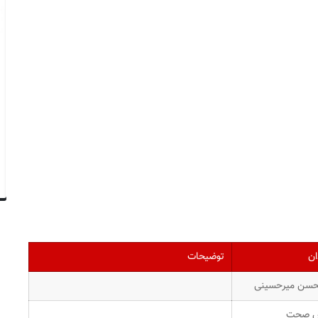
ان
توضیحات
سن میرحسینی
 صحت