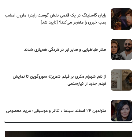
رایان گاسلینگ در یک قدمی نقش گوست رایدر؛ مارول امشب
بمب خبری را منفجر می‌کند؟ [تایید شد]
طناز طباطبایی و صابر ابر در مُردگی هم‌بازی شدند
از نقدِ شهرام مکری بر فیلم «عزیز» سوروگوین تا نمایش
فیلم جدید از کیارستمی
متولدین ۲۴ اسفند سینما ، تئاتر و موسیقی؛ مریم معصومی