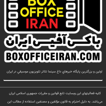
اولين و بزرگترين پايگاه خبرهاي داغ سينما تئاتر تلويزيون موسيقي در ايران
تماس با ما
کلیه فعالیتهای این وبسایت تابع قوانین و مقررات جمهوری اسلامی ایران
می‌باشد. به دلیل احترام به قانون مؤلفین و مصنفین استفاده از مطالب این