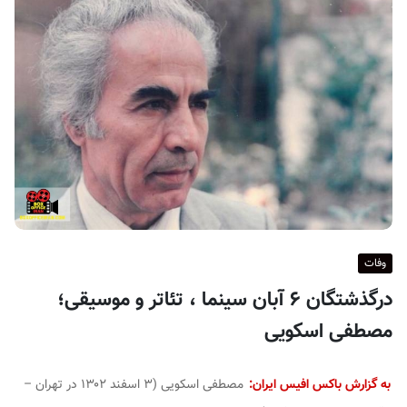
ف
ی
س
ا
ی
ر
ا
ن
وفات
درگذشتگان ۶ آبان سینما ، تئاتر و موسیقی؛
مصطفی اسکویی
به گزارش باکس افیس ایران:
مصطفی اسکویی (۳ اسفند ۱۳۰۲ در تهران –