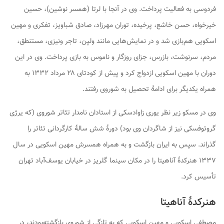
فردوسی به فعالیت پرداخت. وی در آنجا با لرتا (همسر نوشین)، حسین
خیرخواه، حسن خاشع، پرخیده، توران مهرزاد، صادق شباویز، تفکری و مهین
اسکویی هم‌بازی شد و در نمایش‌هایی مانند ولپن، تاجر ونیزی، مستنطق،
مردم، سرنوشت، بازرس، جزای روزگار و ناموس به بازی پرداخت. وی در این
دوران با مهین اسکویی ازدواج کرد و پیش از کودتای ۲۸ مرداد ۱۳۳۲ به
همراه یکدیگر برای ادامهٔ تحصیل به شوروی رفتند.
وی در مسکو زیر نظر یوری زاوادسکی از استادان نامدار تئاتر شوروی (که یرژی
گروتوفسکی نیز از شاگردان وی بود) دورهٔ شش سالهٔ کارگردانی تئاتر را
گذراند. سپس به ایران بازگشت و به همراه همسرش مهین اسکویی در سال
۱۳۳۷ هنرکدهٔ آناهیتا را در مکان سینما گلریز در خیابان یوسف‌آباد تهران
تأسیس کرد.
هنرکدهٔ آناهیتا
مصطفی اسکویی و مهین اسکویی که به تازگی از شوروی بازگشته‌بودند، در