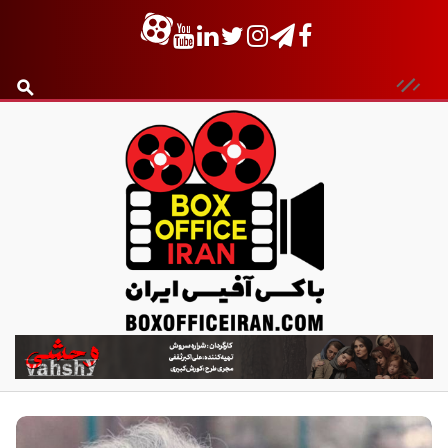
ب
ا
ک
س
آ