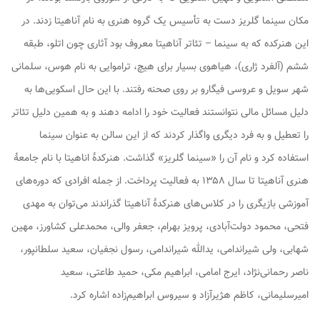
مکان سینما گلریز دست به تأسیس یک گروه هنری به نام آناهیتا زدند. در
این هنرکده که به سینما – تئاتر آناهیتا معروف بود آثاری چون اتلو، طبقه
ششم (آلفرد ژاری)، هیاهوی بسیار برای هیچ، تراموایی به نام هوس، سلمانی
شهر سویل و عروسی فیگارو بر روی صحنه رفتند. با این حال اسکویی‌ها به
دلیل مسائل مالی نتوانستند فعالیت خود را ادامه دهند و به همین دلیل تئاتر
را تعطیل و به فرد دیگری واگذار کردند که از این سالن به عنوان سینما
استفاده کرد و نام آن را «سینما گلریز» گذاشت. هنرکدهٔ اناهیتا با نام جامعهٔ
هنری آناهیتا تا سال ۱۳۵۸ به فعالیت پرداخت. از جمله افرادی که دوره‌های
آموزشی بازیگری را در کلاس‌های هنرکدهٔ آناهیتا گذراندند می‌توان به مهدی
فتحی، محمود دولت‌آبادی، پرویز بهرام، جعفر والی، محمدعلی کشاورز، مهین
شهابی، ولی شیراندامی، یدالله شیراندامی، رسول نجفیان، سعید سلطانپور،
ناصر رحمانی‌نژاد، ایرج امامی، ابراهیم مکی، حمید طاعتی، سعید
امیرسلیمانی، کاظم هژیرآزاد و سیروس ابراهیم‌زاده اشاره کرد.