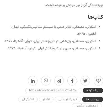
تهیه‌کنندگی آن را نیز خودش بر عهده داشت.
کتاب‌ها
اس‍ک‍وئ‍ی، م‍ص‍طف‍ی،
ت‍ئ‍ات‍ر ع‍ل‍م‍ی ی‍ا س‍ی‍س‍ت‍م س‍ت‍ان‍ی‍س‌لاف‍س‍ک‍ی
، ت‍ه‍ران:
آن‍اه‍ی‍ت‍ا، ۱۳۶۵.
اسکویی، مصطفی،
پژوهشی در تاریخ تئاتر ایران
، تهران: آناهیتا، ۱۳۷۰.
اسکویی، مصطفی،
س‍ی‍ری در ت‍اری‍خ ت‍ئ‍ات‍ر ای‍ران
، ت‍ه‍ران: آن‍اه‍ی‍ت‍ا، ۱۳۷۸.
0
لینک کوتاه
https://boxofficeiran.com /?p=64101
برچسب ها
پدر تئاتر علمی
تئاتر
کارگردان
مصطفی اسکویی