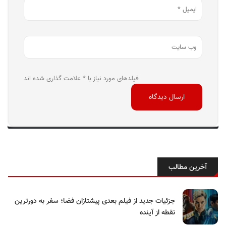
فیلدهای مورد نیاز با * علامت گذاری شده اند
آخرین مطالب
جزئیات جدید از فیلم بعدی پیشتازان فضا؛ سفر به دورترین
نقطه از آینده