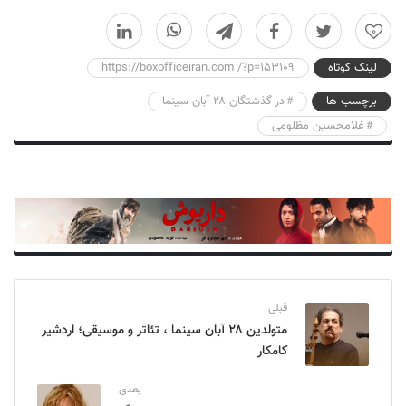
0
لینک کوتاه
https://boxofficeiran.com /?p=153109
برچسب ها
در گذشتگان ۲۸ آبان سینما
غلامحسین مظلومی
قبلی
متولدین ۲۸ آبان سینما ، تئاتر و موسیقی؛ اردشیر
کامکار
بعدی