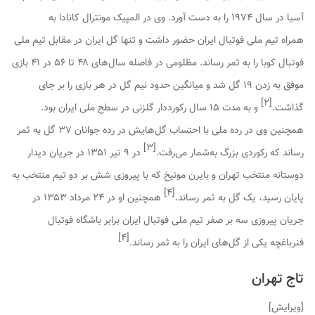
آسیا در سال ۱۹۷۴ را به دست آورد. وی در المپیک مونترال کانادا به
همراه تیم ملی فوتبال ایران حضور داشت و تنها گل ایران در مقابل تیم ملی
فوتبال کوبا را به ثمر رساند. مظلومی در فاصله سال‌های ۴۸ تا ۵۶ در ۴۱ بازی
موفق به زدن ۱۹ گل شد و میانگین حدود نیم گل در هر بازی را بر جای
]
۲
[
گذاشت.
و به مدت ۱۵ سال رکورددار گلزنی در سطح ملی ایران بود.
همچنین وی در رده ملی با احتساب گل‌هایش در رده جوانان ۳۷ گل به ثمر
]
۳
[
رساند که رکوردی بزرگ به‌شمار می‌رفت.
در ۹ تیر ۱۳۵۱ در جریان دیدار
دوستانه منتخب تهران و بایرن مونیخ که با پیروزی شش بر دو تیم منتخب به
]
۴
[
پایان رسید، یک گل به ثمر رساند.
همچنین او در ۲۴ مرداد ۱۳۵۳ در
جریان پیروزی سه بر صفر تیم ملی فوتبال ایران برابر باشگاه فوتبال
]
۴
[
فنرباغچه یکی از گل‌های ایران را به ثمر رساند.
تاج تهران
[
ویرایش
]