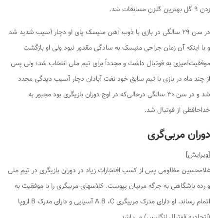
زدن ۹ گل بهترین گلزن مسابقات شد.
در سن ۲۹ سالگی در بازی با ذوب آهن منیسک پای او دچار آسیب شدید شد
و با اینکه آن زمان جراحی منیسک به سادگی مقدور نبود ولی او بازگشت
موفقیت‌آمیزی به فوتبال داشت و مجدداً برای تیم ملی انتخاب شد؛ ولی پس
از چند ماه در بازی با تیم سابق خود نفت آبادان دچار آسیب دیدگی مجدد
شد و در سن ۳۰ سالگی درحالی‌که در اوج دوران بازیگری بود مجبور به
خداحافظی از فوتبال شد.
دوران مربی‌گری
[
ویرایش
]
غلامحسین مظلومی پس از کسب افتخارات زیاد در دوران بازیگری در تیم ملی
و رده باشگاهی به جرگه مربیان پیوست. کلاسهای مربیگری را با موفقیت به
اتمام رساند. او دارای مدرک مربیگری A B ،C آسیایی و دارای مدرک B اروپا
(اتحادیه فوتبال انگلیس) می‌باشد.