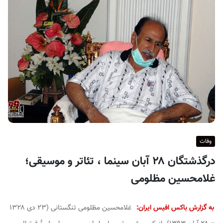
ف
ی
س
ا
ی
ر
ا
ن
وفات
درگذشتگان ۲۸ آبان سینما ، تئاتر و موسیقی؛
غلامحسین مظلومی
به گزارش باکس افیس ایران:
غلامحسین مظلومی تنگستانی
(۲۳ دی ۱۳۲۸