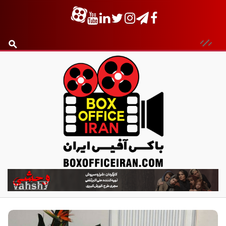
ب
ا
ک
س
آ