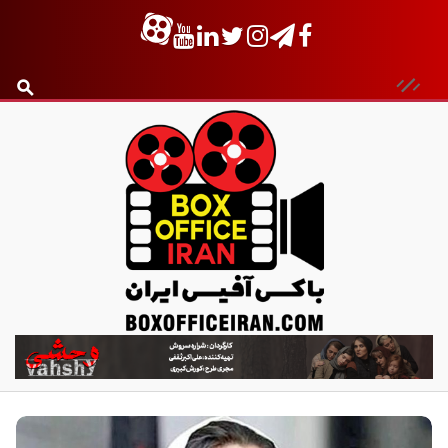
ب
ا
ک
س
آ