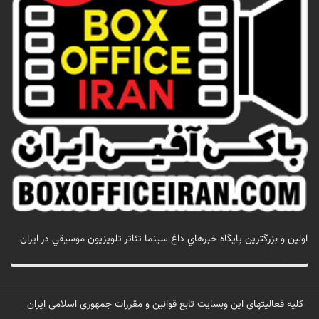
اولين و بزرگترين پايگاه خبرهاي داغ سينما تئاتر تلويزيون موسيقي در ايران
تماس با ما
کلیه فعالیتهای این وبسایت تابع قوانین و مقررات جمهوری اسلامی ایران