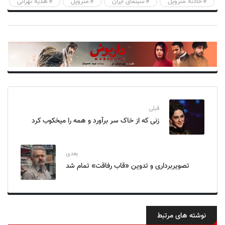
حادثه متروپل
سینمای ایران
متروپل
هدیه تهرانی
قبلی
زنی که از خاک سر برآورد و همه را میخکوب کرد
بعدی
تصویربرداری و تدوین «قاب رفاقت» تمام شد
نوشته های مرتبط