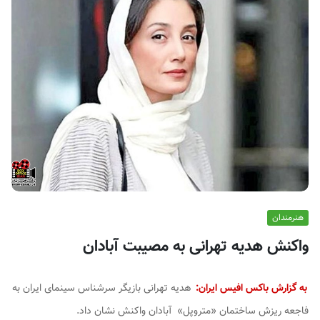
ف
ی
س
ا
ی
ر
ا
ن
هنرمندان
واکنش هدیه تهرانی به مصیبت آبادان
به گزارش باکس افیس ایران:
هدیه تهرانی بازیگر سرشناس سینمای ایران به
فاجعه ریزش ساختمان «متروپل» آبادان واکنش نشان داد.