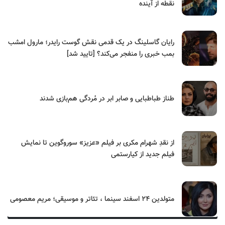
نقطه از آینده
رایان گاسلینگ در یک قدمی نقش گوست رایدر؛ مارول امشب
بمب خبری را منفجر می‌کند؟ [تایید شد]
طناز طباطبایی و صابر ابر در مُردگی هم‌بازی شدند
از نقدِ شهرام مکری بر فیلم «عزیز» سوروگوین تا نمایش
فیلم جدید از کیارستمی
متولدین ۲۴ اسفند سینما ، تئاتر و موسیقی؛ مریم معصومی