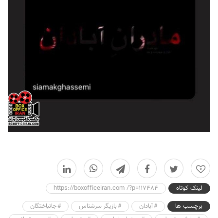
0
لینک کوتاه
https://boxofficeiran.com /?p=117484
برچسب ها
آبادان
بازیگر سرشناس
جانباختگان