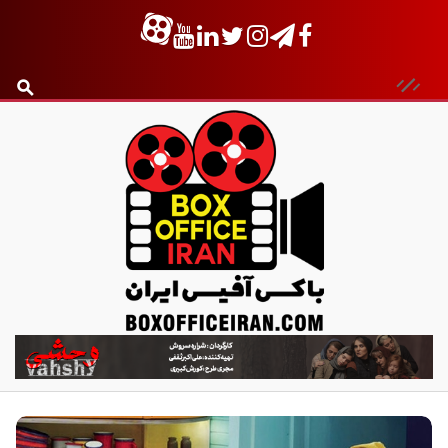
ب
ا
ک
س
آ