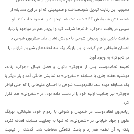
نظام‌دوست تا با شوخی‌ها و حضور گرم خود، به یکی از شرکت‌کنندگان
محبوب این رقابت تبدیل شود.صداقت و صمیمیتی که او در این مسابقه از
شخصیتش به نمایش گذاشت، باعث شد توجهات را به خود جلب کند. او
سپس در رقابت «جوکر» خانم‌ها شرکت کرد و این‌بار هم در مواجهه با رقبا،
ظرفیت بالایی برای پذیرش شوخی‌ با خودش نشان داد. سناریوی شوخی با
احسان علیخانی هم گرفت و این بازیگر یک تنه لحظه‌های شیرین فراوانی را
در «جوکر» به وجود آورد.
نعیمه نظام‌دوست پس از «جوکر» بانوان و فصل فینال «جوکر» زنانه،
دوشنبه هفته جاری با مسابقه «شفرونی» به نمایش خانگی آمد و بار دیگر با
یک مسابقه دیده شد. نظام‌دوست شوخی با احسان علیخانی را که حتی اواخر
«جوکر» نیز جذابیت اولیه خود را از دست داده بود، در «شفرونی» هم تکرار
کرد.
زیاده‌روی نظام‌دوست در خندیدن و شوخی با ازدواج خود، علیخانی، بهرنگ
علوی و جواد خیابانی در «شفرونی»، نه تنها به جذابیت مسابقه اضافه نکرد،
بلکه به آن لطمه هم زد و باعث کلافگی مخاطب شد. گذشته از کیفیت