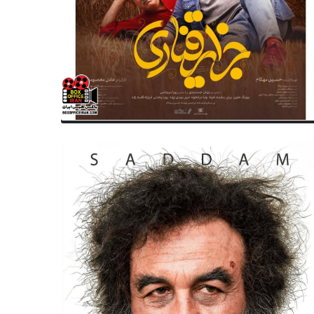
تولد
سریال ایران
متولدین ۱۹ مرداد سینما ، تئاتر و
اعلام زمان آغاز پخش سریال
سیقی؛ رضا رشیدپور
«تانک‌خورها» از شبکه سه