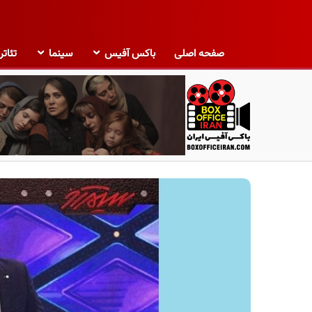
صفحه اصلی
باکس آفیس
سینما
تئاتر
ب
ا
ک
س
آ
ف
ی
س
ا
ی