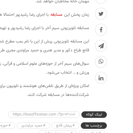
مهمان خانه مخاطبان خواهد شد.
زمان پخش این
مسابقه
با اجرای رضا رشیدپور احتمالا همچو
مسابقه تلویزیونی
سیم آخر
با اجرای رضا رشیدپور و تهیه‌کنندگ
این مسابقه تلویزیونی پیش از این با نام
بمب
مطرح شده 
قانع طراح دکور و مدیر هنری و حمید مراوندی مجری طر
سوال‌های
سیم آخر
از حوزه‌های علوم اسلامی و قرآنی، 
ورزش و … انتخاب می‌شود.
امکان ویژه‌ای از طریق تلفن‌های هوشمند و تلوبیون برا
شرکت‌کننده‌ها در مسابقه شرکت کنند.
لینک کوتاه
https://boxofficeiran.com /?p=130106
برچسب ها
پیمان قانع
حمید مراوندی
حوزه‌