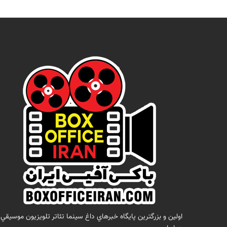
اولين و بزرگترين پايگاه خبرهاي داغ سينما تئاتر تلويزيون موسيقي