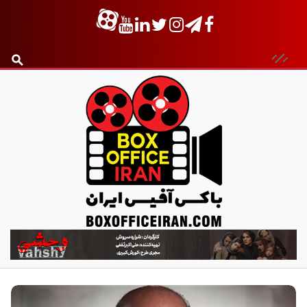
ب
ا
ک
س
آ