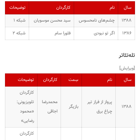
سال
نام
کارگردان
توضیحات
۱۳۸۸
چشم‌های نامحسوس
سید محسن موسویان
شبکه ۱
۱۳۸۶
اگر تو نبودی
فلورا سام
شبکه ۲
تله‌تئاتر
[
ویرایش
]
سال
نام
سِمت
کارگردان
توضیحات
کارگردان
پرواز از فراز تیر
محمدرضا
تلویزیونی:
۱۳۸۸
بازیگر
چراغ برق
اجاقی
«محمود
رضایی»
کارگردان