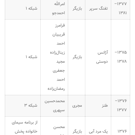
۱۳۷۷–
امرالله
تفنگ سرپر
بازیگر
شبکه ۱
۱۳۸۱
احمدجو
فرامرز
قریبیان
احمد
۱۳۷۵–
آژانس
زینال‌زاده
بازیگر
شبکه ۱
۱۳۷۸
دوستی
مجید
جعفری
احمد
رمضان‌زاده
۱۳۷۶–
محمدحسین
طنز
مجری
شبکه ۳
۱۳۷۷
سپهری
از برنامه سیمای
محسن
۱۳۷۶
یک مرد آبی
بازیگر
خانواده پخش