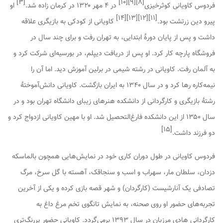
]
۳
[
]
۱۰
[
]
۹
[
]
۸
[
فردوس کاویانی کوثرخیزی
در ۴ مهر ۱۳۲۰ در کرمان زاده شد.
او
]
۱۴
[
]
۱۳
[
]
۱۲
[
]
۱۱
[
پیرو دین زرتشت بود.
کاویانی از کودکی به بازیگری علاقه
داشت و پس از پایان دورهٔ ابتدایی، به تهران رفت و برای چند سال در
فروشگاه پارچه کار کرد. او پس از دریافت دیپلم، در بورسیه‌ای شرکت کرد و
به آلمان رفت. کاویانی در رشته شیمی در برلین آموزش دید. اما آن را
نیمه‌کاره رها کرد و در سال ۱۳۴۰ به ایران بازگشت. کاویانی دانش‌آموختهٔ
رشتهٔ بازیگری و کارگردانی از دانشکده هنرهای زیبای دانشگاه تهران بود و در
سال ۱۳۵۰ از این دانشکده فارغ‌التحصیل شد. او با مهین کاویانی ازدواج کرد و
]
۱۵
[
دو فرزند داشت.
فردوس کاویانی در طول دوران کاری خود در نمایش‌هایی همچون
بالماسکه
دزدان
،
سلطان مار
،
سهراب و اسب و سنجاقک
،
آهسته با گل سرخ
،
مرگ
تصادفی یک آنارشیست
(کارگردان) و
شهر قصه
بازی کرده و یکی از آخرین
تجربه‌های حضور او روی صحنه، به نمایش
تانگوی تخم مرغ داغ
به
کارگردانی هادی مرزبان در سال ۱۳۹۳ برمی‌گردد. کاویانی حضور پررنگ‌تری