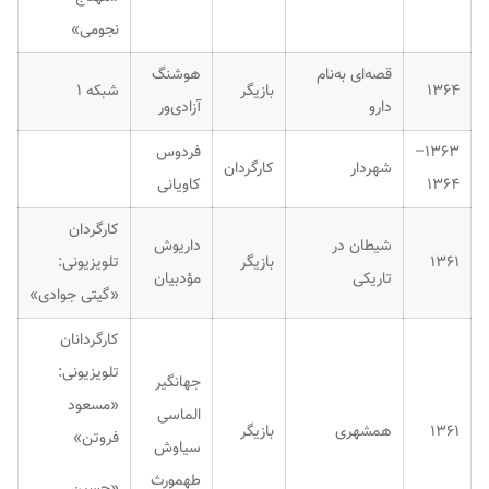
نجومی»
قصه‌ای به‌نام
هوشنگ
۱۳۶۴
بازیگر
شبکه ۱
دارو
آزادی‌ور
۱۳۶۳–
فردوس
شهردار
کارگردان
۱۳۶۴
کاویانی
کارگردان
شیطان در
داریوش
۱۳۶۱
بازیگر
تلویزیونی:
تاریکی
مؤدبیان
«گیتی جوادی»
کارگردانان
تلویزیونی:
جهانگیر
«مسعود
الماسی
۱۳۶۱
همشهری
بازیگر
فروتن»
سیاوش
طهمورث
«حسین