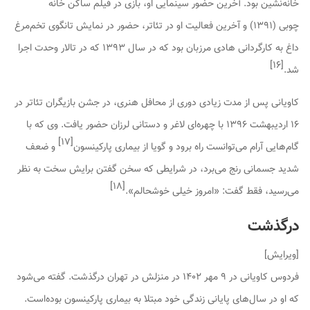
خانه‌نشین بود. آخرین حضور سینمایی او، بازی در فیلم
ساکن خانه
چوبی
(۱۳۹۱) و آخرین فعالیت او در تئاتر، حضور در نمایش
تانگوی تخم‌مرغ
داغ
به کارگردانی هادی مرزبان بود که در سال ۱۳۹۳ که در تالار وحدت اجرا
]
۱۶
[
شد.
کاویانی پس از مدت زیادی دوری از محافل هنری، در جشن بازیگران تئاتر در
۱۶ اردیبهشت ۱۳۹۶ با چهره‌ای لاغر و دستانی لرزان حضور یافت. وی که با
]
۱۷
[
گام‌هایی آرام می‌توانست راه برود و گویا از بیماری پارکینسون
و ضعف
شدید جسمانی رنج می‌برد، در شرایطی که سخن گفتن برایش سخت به نظر
]
۱۸
[
می‌رسید، فقط گفت: «امروز خیلی خوشحالم».
درگذشت
[
ویرایش
]
فردوس کاویانی در ۹ مهر ۱۴۰۲ در منزلش در تهران درگذشت. گفته می‌شود
که او در سال‌های پایانی زندگی خود مبتلا به بیماری پارکینسون بوده‌است.