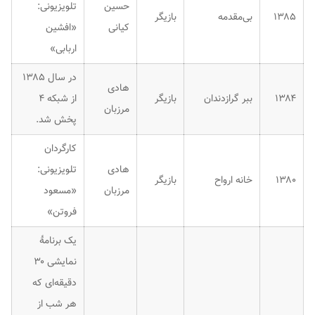
حسین
تلویزیونی:
۱۳۸۵
بی‌مقدمه
بازیگر
کیانی
«افشین
اربابی»
در سال ۱۳۸۵
هادی
۱۳۸۴
ببر گرازدندان
بازیگر
از شبکه ۴
مرزبان
پخش شد.
کارگردان
هادی
تلویزیونی:
۱۳۸۰
خانه ارواح
بازیگر
مرزبان
«مسعود
فروتن»
یک برنامهٔ
نمایشی ۳۰
دقیقه‌ای که
هر شب از