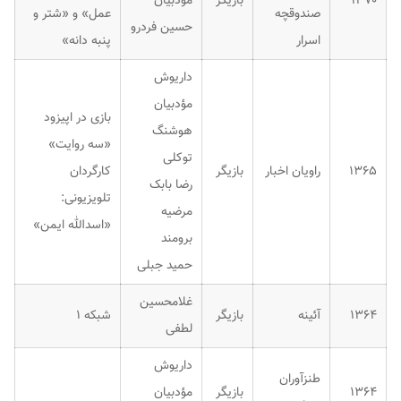
۱۳۷۰
بازیگر
مؤدبیان
صندوقچه
عمل» و «شتر و
حسین فردرو
اسرار
پنبه دانه»
داریوش
مؤدبیان
بازی در اپیزود
هوشنگ
«سه روایت»
توکلی
۱۳۶۵
راویان اخبار
بازیگر
کارگردان
رضا بابک
تلویزیونی:
مرضیه
«اسدالله ایمن»
برومند
حمید جبلی
غلامحسین
۱۳۶۴
آئینه
بازیگر
شبکه ۱
لطفی
داریوش
طنزآوران
۱۳۶۴
بازیگر
مؤدبیان