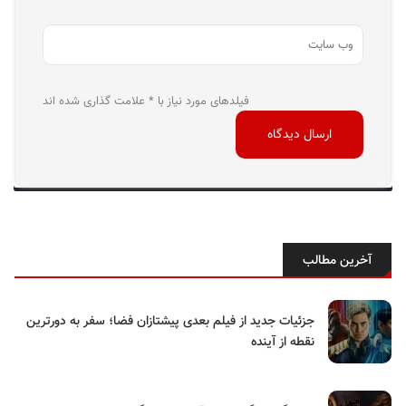
فیلدهای مورد نیاز با * علامت گذاری شده اند
آخرین مطالب
جزئیات جدید از فیلم بعدی پیشتازان فضا؛ سفر به دورترین
نقطه از آینده