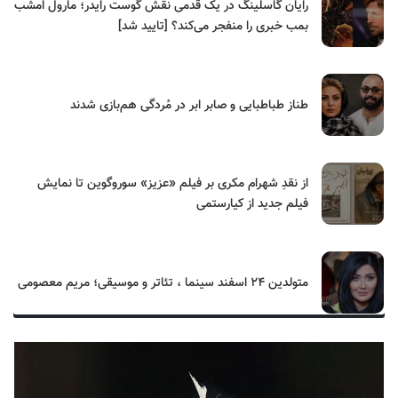
رایان گاسلینگ در یک قدمی نقش گوست رایدر؛ مارول امشب
بمب خبری را منفجر می‌کند؟ [تایید شد]
طناز طباطبایی و صابر ابر در مُردگی هم‌بازی شدند
از نقدِ شهرام مکری بر فیلم «عزیز» سوروگوین تا نمایش
فیلم جدید از کیارستمی
متولدین ۲۴ اسفند سینما ، تئاتر و موسیقی؛ مریم معصومی