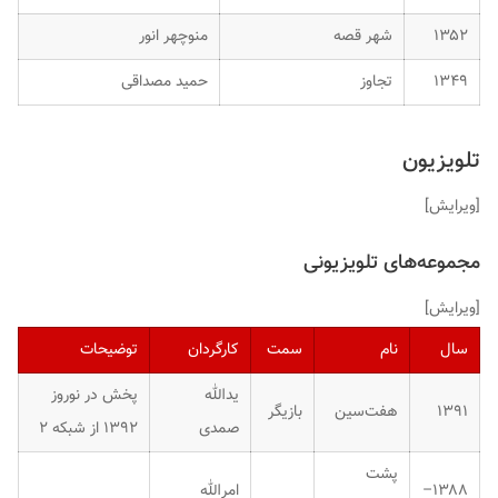
۱۳۵۲
شهر قصه
منوچهر انور
۱۳۴۹
تجاوز
حمید مصداقی
تلویزیون
[
ویرایش
]
مجموعه‌های تلویزیونی
[
ویرایش
]
سال
نام
سمت
کارگردان
توضیحات
یدالله
پخش در نوروز
۱۳۹۱
هفت‌سین
بازیگر
صمدی
۱۳۹۲ از شبکه ۲
پشت
۱۳۸۸–
امرالله