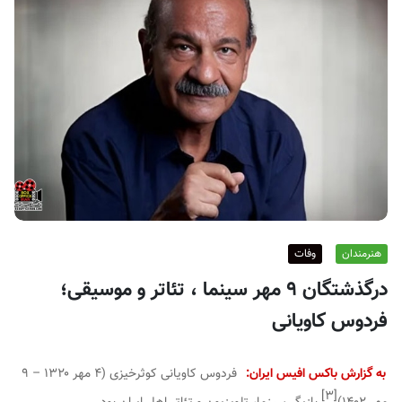
ف
ی
س
ا
ی
ر
ا
ن
هنرمندان
وفات
درگذشتگان ۹ مهر سینما ، تئاتر و موسیقی؛
فردوس کاویانی
به گزارش باکس افیس ایران:
فردوس کاویانی کوثرخیزی
(۴ مهر ۱۳۲۰ – ۹
]
۳
[