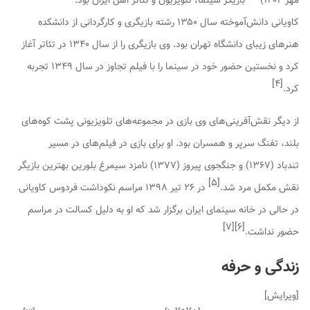
مهر ۱۴۰۲)
بازیگر سینما، تلویزیون و تئاتر اهل ایران بود.
کاویانی دانش‌آموخته سال ۱۳۵۰ رشته بازیگری و کارگردانی از دانشکده
هنرهای زیبای دانشگاه تهران بود. وی بازیگری را از سال ۱۳۴۰ در تئاتر آغاز
کرد و نخستین حضور خود در سینما را با فیلم
تجاوز
در سال ۱۳۴۹ تجربه
]
۴
[
کرد.
از دیگر نقش‌آفرینی‌های وی بازی در مجموعه‌های تلویزیونی
پشت کوه‌های
بلند
،
تفنگ سرپر
و
همسران
بود. او برای بازی در فیلم‌های
در مسیر
تندباد
(۱۳۶۷) و
جنگجوی پیروز
(۱۳۷۷) نامزد سیمرغ بلورین بهترین بازیگر
]
۵
[
نقش مکمل مرد شد.
در ۲۶ تیر ۱۳۹۸ مراسم نکوداشت فردوس کاویانی
در حالی در خانه سینمای ایران برگزار شد که او به دلیل کسالت در مراسم
]
۷
[
]
۶
[
حضور نداشت.
زندگی و حرفه
[
ویرایش
]