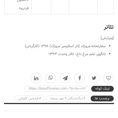
فردرو»
تئاتر
[
ویرایش
]
سفارتخانه مروژک (اثر اسلاومیر مروژک)
۱۳۶۸ (کارگردان)
تانگوی تخم مرغ داغ، تالار وحدت ۱۳۹۳
0
لینک کوتاه
https://boxofficeiran.com /?p=150083
برچسب ها
درگذشتگان ۹ مهر سینما
فردوس کاویانی