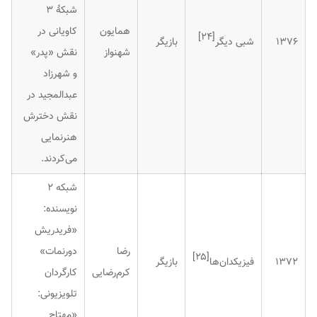
شبکهٔ ۳
همایون
کاویانی در
]
۲۴
[
۱۳۷۶
شبی دیگر
بازیگر
شهنواز
نقش «پدر»
و شهرزاد
عبدالمجید در
نقش دخترش
هنرنمایی
می‌کردند.
شبکه ۲
نویسنده:
«فریدریش
رضا
دورنمات»
]
۲۵
[
۱۳۷۲
فیزیکدان‌ها
بازیگر
کرم‌رضایی
کارگردان
تلویزیونی:
«مهتاج