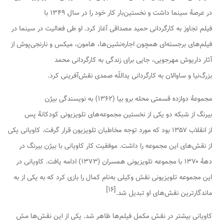
در عرصهٔ سینما داشت و نخستین‌بار کار خود را در سال ۱۳۴۹ با
فیلم
تجاوز
به کارگردانی حمید مصداقی آغاز کرد. او طی فعالیت در سینما در
فیلم‌های برجسته‌ای همچون
اجاره‌نشین‌ها
،
هامون
،
میکس
و
نارنجی‌پوش
از
آثار داریوش مهرجویی،
جایی برای زندگی
به کارگردانی محمد
بزرگ‌نیا و
ساوالان
به کارگردانی یداللّه صمدی نقش‌آفرینی کرد.
مجموعهٔ دوازده قسمتی
محله برو بیا
(۱۳۶۲) به نویسندگی بیژن
بیرنگ از شبکه دو یکی از نخستین مجموعه‌های تلویزیونی کودکانهٔ پس
از انقلاب ۱۳۵۷ بود که مورد توجه مخاطبان تلویزیون قرار گرفت. کاویانی یکی
از نقش‌های این مجموعه را داشت. موفقیت کار کاویانی با بیژن بیرنگ در
دههٔ ۱۳۷۰ با مجموعه تلویزیونی
همسران
(۱۳۷۳) ادامه یافت. کاویانی در
این مجموعه تلویزیونی نقش وکیلی به‌نام کمال را بازی کرد که به یکی از به
]
۱۶
[
ماندگارترین نقش‌های او تبدیل شد.
کاویانی بیشتر در نقش مکمل فیلم‌ها ظاهر شد. یکی از این نقش‌ها مش