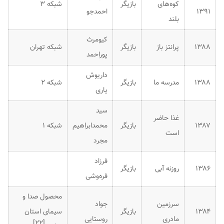
کوه‌های
بازیگر
شبکه ۳
۱۳۹۱
احمدجو
بلند
کیومرث
۱۳۸۸
پرانتز باز
بازیگر
شبکه تهران
پوراحمد
داریوش
۱۳۸۸
مدرسه ما
بازیگر
شبکه ۲
یاری
سید
غذا حاضر
۱۳۸۷
بازیگر
محمدابراهیم
شبکه ۱
است
مجرد
فرزاد
۱۳۸۶
روزنه آبی
بازیگر
فره‌وشی
محصول صدا و
سرزمین
جواد
۱۳۸۴
بازیگر
سیمای استان
مادری
روستایی
]
۲۲
[