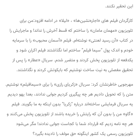
این تحقیر نکنند.
کارگردان فیلم های «اجاره‌نشین‌ها» ، «لیلا» در ادامه افزود:من برای
تلویزیون «مهمان مامان» را ساختم که قسط آخرش را نداند! و ماجرایش را
در کتاب «آن رسید لعنتی» نوشته‌ام. فیلم «آسمان محبوب» را با سرمایه
خودم و اندک پول “سیما فیلم” ساختم اما نگذاشتند فیلم اکران شود و
یکدفعه از تلویزیون پخش کردند و متضرر شدم. سریال «عطار» را پس از
تحقیق مفصلی به نیت ساخت نوشتیم که بایکوتش کردند و نگذاشتند.
مهرجویی خاطرنشان کرد: سریال «زکریای رازی» را برای «سیمافیلم» نوشتیم.
متن را که تحویل دادیم هر چه پیگیری کردیم جوابی ندادند، بعدا یهو دیدیم
یه سریال فرمایشی ساخته‌اند درباره “زکریا” بدون اینکه به ما بگویند. فیلم
«گاو» من را بدون آن که رایتش را خریده باشند از تلویزیون پخش می‌کنند و
هر چه نامه زدیم که قرارداد شما با کجاست جوابی ندادند! مگر می‌شود
تلویزیون رسمی یک کشور اینگونه حق‌ مولف را نادیده بگیرد؟