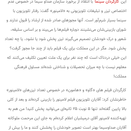
این
کارگردان سینما
با انتقاد از برخورد سازمان صداو سیما در خصوص عدم
اختصاص تیزر و تبلیغات تلویزیونی به «لامینور» گفت: رفتار تلویزیون با
سینما بسیار شرم‌آور است. آنها مجوزهای صادر شده از ارشاد را قبول ندارند و
شورای بازبینی‌شان می‌نشینند دوباره فیلم‌ها را می‌بیند و بر اساس سلیقه،
شعور و درک خودشان تصمیم می‌گیرند تیزر پخش شود یا نشود، یا چه تعداد
پخش شود. مگر در این مملکت برای یک فیلم باید از چند جا مجوز گرفت؟
این خیلی دردناک است که چند نفر برای یک ملت تعیین تکلیف می‌کنند که
معلوم نیست با چه میزان تحصیلات و شناختی شده‌اند مسئول فرهنگی
مملکت!
کارگردان فیلم های «گاو» و «هامون» در خصوص تعداد تیزرهای «لامینور»
خاطرنشان کرد: آقایان تلویزیون فیلم لامینور را بازبینی کرده‌اند و بعد از کلی
بالا پایین گفته‌اند تنها ۵ نوبت ۲۵ ثانیه‌ای می‌توانید پخش کنید! من هم به
تهیه‌کننده لامینور آقای درمیشیان اعلام کرده‌ام به جای این مرحمت ملوکانه
آقایان صداوسیما بهتر است تصویر خودشان را پخشش کنند و ما را بیش از