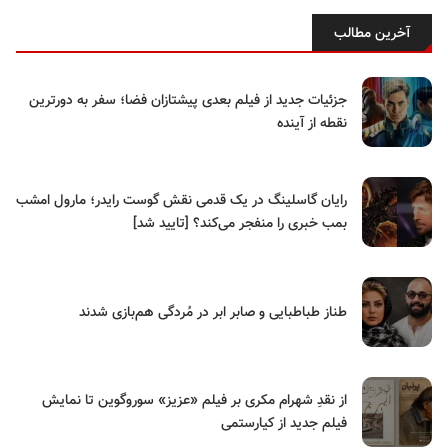
آخرین مطالب
جزئیات جدید از فیلم بعدی پیشتازان فضا؛ سفر به دورترین
نقطه از آینده
رایان گاسلینگ در یک قدمی نقش گوست رایدر؛ مارول امشب
بمب خبری را منفجر می‌کند؟ [تایید شد]
طناز طباطبایی و صابر ابر در مُردگی هم‌بازی شدند
از نقدِ شهرام مکری بر فیلم «عزیز» سوروگوین تا نمایش
فیلم جدید از کیارستمی