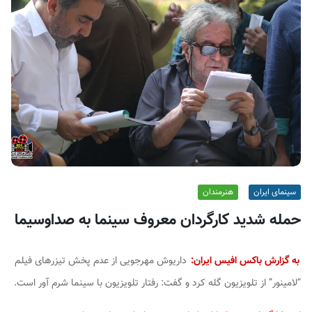
ف
ی
س
ا
ی
ر
ا
ن
سینمای ایران
هنرمندان
حمله شدید کارگردان معروف سینما به صداوسیما
به گزارش باکس افیس ایران:
داریوش مهرجویی از عدم پخش تیزرهای فیلم
“لامینور” از تلویزیون گله کرد و گفت: رفتار تلویزیون با سینما شرم آور است.