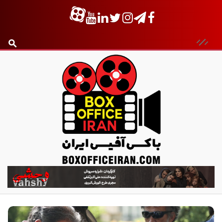
ب
ا
ک
س
آ