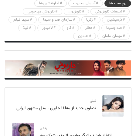
برچسب ها
آسمان محبوب
اجاره‌نشین‌ها
تبلیغات تلویزیونی
تلویزیون
داریوش مهرجویی
دُرمیشیان
زکریا
سازمان صداو سیما
سیما فیلم
صداوسیما
عطار
گاو
لامینور
لیلا
مهمان مامان
هامون
قبلی
تصاویر جدید از مه‌لقا جابری ، مدل مشهور ایرانی
بعدی
انتقاد شدید بازیگر مشهور از مدیر شبکه سه