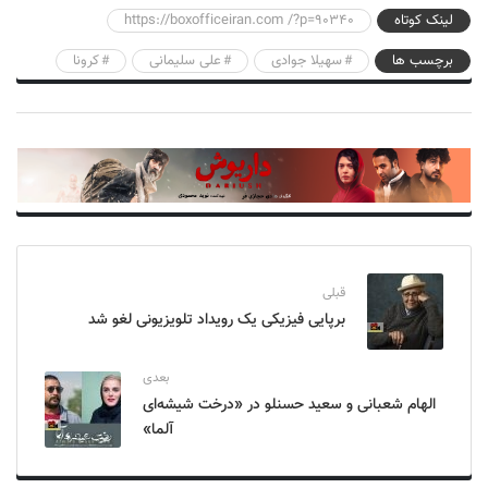
لینک کوتاه
https://boxofficeiran.com /?p=90340
برچسب ها
سهیلا جوادی
علی سلیمانی
کرونا
قبلی
برپایی فیزیکی یک رویداد تلویزیونی لغو شد
بعدی
الهام شعبانی و سعید حسنلو در «درخت شیشه‌ای
آلما»