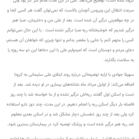
کرونا شده است، توضیح می‌دهد: علی در این مدت مدام سر کار بود ولی
سرعت انتقال این ویروس آنچنان بالاست که نمی‌توان گفت هر کسی کجا و
در چه موقعیتی درگیر آن شده است. بعد از علی من و دخترمان، صبا هم
درگیر شدیم که خوشبختانه ریه صبا درگیر نشده است . با این حال نمی‌توانم
کسی را متهم کنم یا جایی را مقصر بدانم و تنها چیزی که خواهان آن هستم،
دعای مردم و دوستان است که امیدوارم علی با این دعاها این دو سه روزه را
به سلامت بگذارند.
سهیلا جوادی با ارایه توضیحاتی درباره روند ابتلای علی سلیمانی به کرونا
اضافه می‌کند: از اوایل مرداد ماه نشانه‌های بیماری در او دیده شد. بعد از
تست و اسکن اول گفتند ریه‌اش درگیر نشده و از ما خواسته شد با چند روز
فاصله بار دیگر اسکن ریه را انجام دهیم. در این مدت، چند دوز دارو استفاده
کرد ولی بعد از چند روز تنفسش دچار مشکل شد و در اسکن بعدی معلوم
شد ریه هم درگیر شده است و پزشک توصیه کرد در بیمارستان بستری شود.
او با اشاره به افزایش شمار مبتلایان به کرونا و پر بودن بیمارستان‌ها ادامه