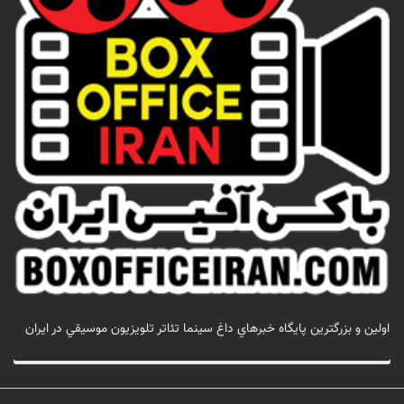
اولين و بزرگترين پايگاه خبرهاي داغ سينما تئاتر تلويزيون موسيقي در ايران
تماس با ما