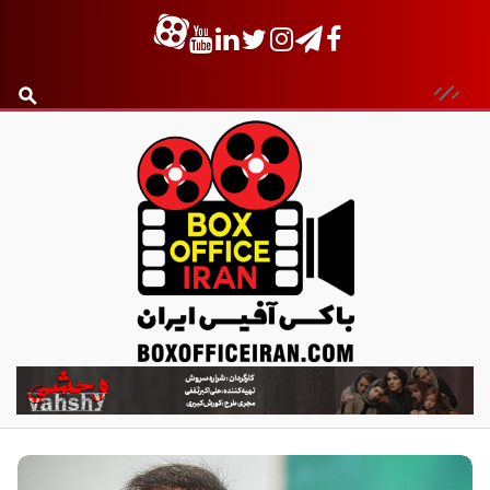
ب
ا
ک
س
آ