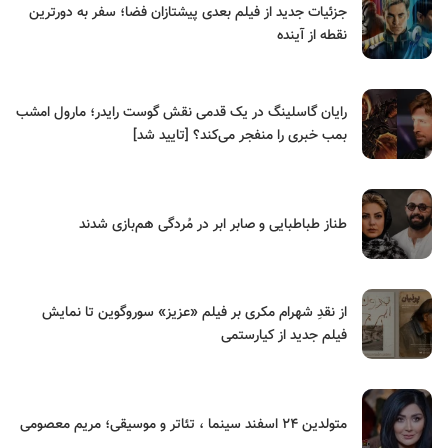
جزئیات جدید از فیلم بعدی پیشتازان فضا؛ سفر به دورترین
نقطه از آینده
رایان گاسلینگ در یک قدمی نقش گوست رایدر؛ مارول امشب
بمب خبری را منفجر می‌کند؟ [تایید شد]
طناز طباطبایی و صابر ابر در مُردگی هم‌بازی شدند
از نقدِ شهرام مکری بر فیلم «عزیز» سوروگوین تا نمایش
فیلم جدید از کیارستمی
متولدین ۲۴ اسفند سینما ، تئاتر و موسیقی؛ مریم معصومی