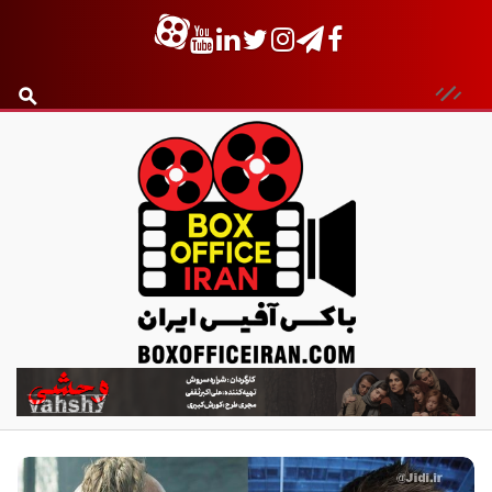
ب
ا
ک
س
آ