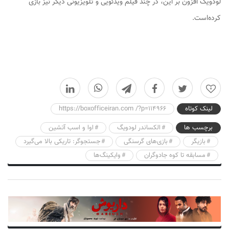
لودویگ افزون بر این، در چند فیلم ویدئویی و تلویزیونی دیگر نیز بازی
کرده‌است.
0
لینک کوتاه
https://boxofficeiran.com /?p=114966
برچسب ها
الکساندر لودویگ
اوا و اسب آتشین
بازیگر
بازی‌های گرسنگی
جستجوگر: تاریکی بالا می‌گیرد
مسابقه تا کوه جادوگران
وایکینگ‌ها