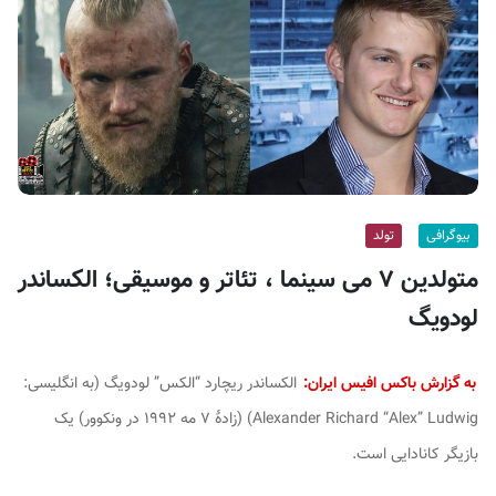
ف
ی
س
ا
ی
ر
ا
ن
بیوگرافی
تولد
متولدین ۷ می سینما ، تئاتر و موسیقی؛ الکساندر
لودویگ
به گزارش باکس افیس ایران:
الکساندر ریچارد “الکس” لودویگ (به انگلیسی:
Alexander Richard “Alex” Ludwig
) (زادهٔ ۷ مه ۱۹۹۲ در ونکوور) یک
بازیگر کانادایی است.