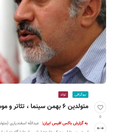
ر
ا
ن
بیوگرافی
تولد
متولدین ۶ بهمن سینما ، تئاتر و موسیقی؛ عبدالله اسفندیاری
0
به گزارش باکس افیس ایران: