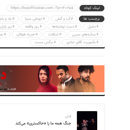
لینک کوتاه
https://boxofficeiran.com /?p=140255
برچسب ها
آب و آتش
ابوعلی‌ سینا
باد و شق
دخیل
دست نوشته‌ها
روز واقعه
زیر باران
ستاره‌های سربی
شکلات
ضربه طوفان
عبد
مأموریت آقای شادی
نرگس مست
قبلی
جنگ همه ما را «خاکستری» ‌می‌کند