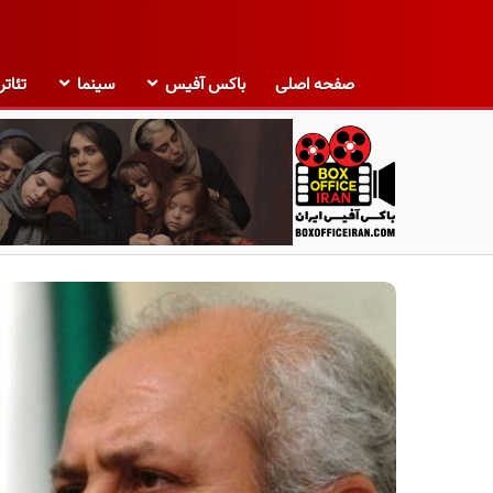
صفحه اصلی
باکس آفیس
سینما
تئاتر
ب
ا
ک
س
آ
ف
ی
س
ا
ی