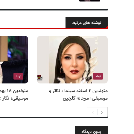
نوشته های مرتبط
تولد
تولد
متولدین ۲ اسفند سینما ، تئاتر و
متولدی
موسیقی؛ مرجانه گلچین
موسیقی؛ نگار ع
بدون دیدگاه