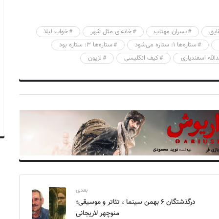
ایق
پسران مهتاب
خانه‌ای مثل شهر
خواب لیلا
ستاره‌ها ۱: ستاره می‌شود
ستاره‌ها ۳: ستاره بود
الله اسفندیاری
کیف انگلیسی
لژیون
بعدی
درگذشتگان ۶ بهمن سینما ، تئاتر و موسیقی؛
منوچهر لاریجانی